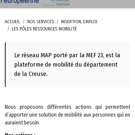
d
u
s
ACCUEIL
NOS SERVICES
INSERTION, EMPLOI
i
LES PÔLES RESSOURCES MOBILITÉ
t
e
Le réseau MAP porté par la MEF 23, est la
A
c
plateforme de mobilité du département
c
de la Creuse.
e
s
s
i
Nous proposons différentes actions qui permettent
b
d’apporter une solution de mobilité aux personnes qui en
il
auraient besoin.
i
t