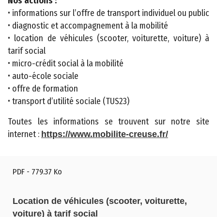
Nos actions :
é
• informations sur l’offre de transport individuel ou public
• diagnostic et accompagnement à la mobilité
• location de véhicules (scooter, voiturette, voiture) à
tarif social
• micro-crédit social à la mobilité
• auto-école sociale
• offre de formation
©
• transport d’utilité sociale (TUS23)
2
0
Toutes les informations se trouvent sur notre site
2
internet :
https://www.mobilite-creuse.fr/
3
C
o
PDF
- 779.37 Ko
n
s
Location de véhicules (scooter, voiturette,
e
voiture) à tarif social
i