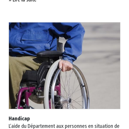
2
3
C
o
n
s
e
i
l
d
é
p
a
r
t
Handicap
e
L’aide du Département aux personnes en situation de
m