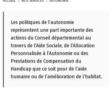
ACCUEIL
NOS SERVICES
AUTONOMIE
l
e
s
Les politiques de l’autonomie
P
représentent une part importante des
l
actions du Conseil départemental au
a
travers de l’Aide Sociale, de l’Allocation
n
Personnalisée à l’Autonomie ou des
d
Prestations de Compensation du
u
s
Handicap que ce soit pour de l’aide
i
humaine ou de l’amélioration de l’habitat.
t
e
A
c
c