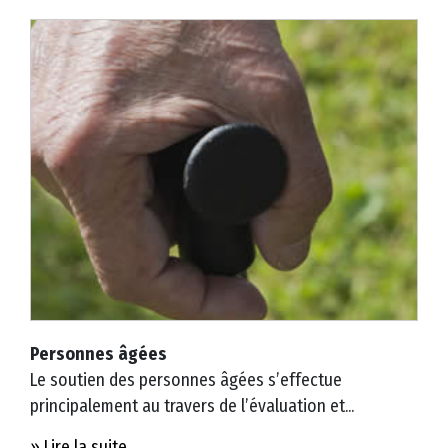
e
s
s
i
b
il
i
t
é
Personnes âgées
Le soutien des personnes âgées s’effectue
©
principalement au travers de l’évaluation et...
2
0
» Lire la suite