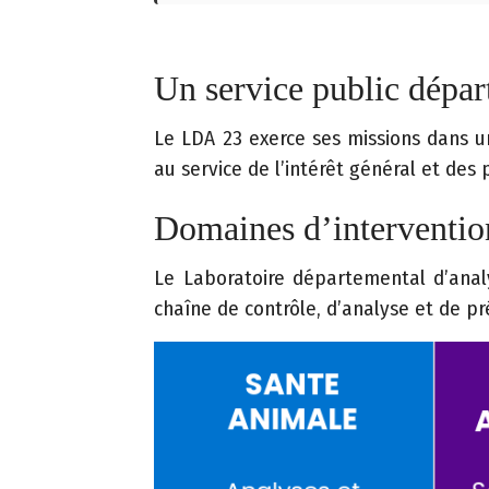
i
t
Un service public dépa
e
Le LDA 23 exerce ses missions dans un
A
au service de l’intérêt général et des
c
c
Domaines d’interventio
e
s
Le Laboratoire départemental d’analy
s
chaîne de contrôle, d’analyse et de p
i
b
il
i
t
é