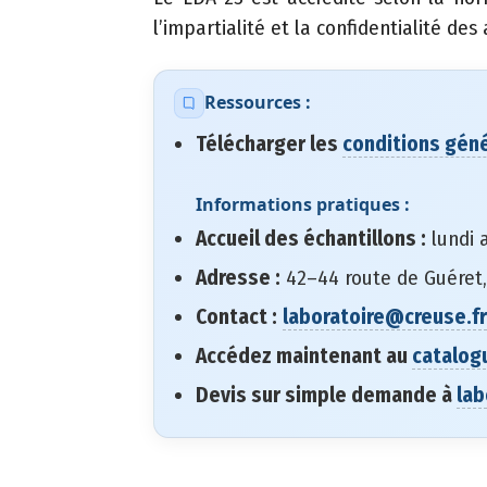
l
l’impartialité et la confidentialité des
d
é
Ressources :
p
a
Télécharger les
conditions géné
r
t
Informations pratiques :
e
Accueil des échantillons :
lundi 
m
Adresse :
42–44 route de Guéret,
e
Contact :
laboratoire@creuse.fr
n
t
Accédez maintenant au
catalog
a
Devis sur simple demande à
lab
l
d
e