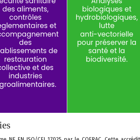
ies
e NF EN ISO/CEI 17025 par le COFRAC. Cette accréditati