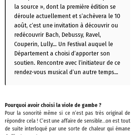
p
la source », dont la première édition se
r
déroule actuellement et s’achèvera le 10
e
août, c’est une invitation à découvrir ou
s
redécouvrir Bach, Debussy, Ravel,
s
e
Couperin, Lully… Un Festival auquel le
Département a choisi d’apporter son
A
soutien. Rencontre avec l’initiateur de ce
c
t
rendez-vous musical d’un autre temps…
e
s
a
d
Pourquoi avoir choisi la viole de gambe ?
m
Pour la sonorité même si ce n’est pas très original de
i
répondre cela ! C’est une affaire de sensible…on est tout
n
de suite interloqué par une sorte de chaleur qui émane
i