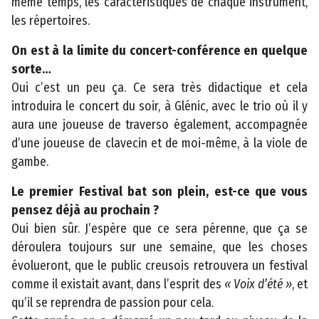
même temps, les caractéristiques de chaque instrument,
les répertoires.
On est à la limite du concert-conférence en quelque
sorte…
Oui c’est un peu ça. Ce sera très didactique et cela
©
introduira le concert du soir, à Glénic, avec le trio où il y
2
aura une joueuse de traverso également, accompagnée
0
d’une joueuse de clavecin et de moi-même, à la viole de
2
gambe.
3
C
Le premier Festival bat son plein, est-ce que vous
o
pensez déjà au prochain ?
n
Oui bien sûr. J’espère que ce sera pérenne, que ça se
s
déroulera toujours sur une semaine, que les choses
e
évolueront, que le public creusois retrouvera un festival
i
comme il existait avant, dans l’esprit des
« Voix d’été »
, et
l
qu’il se reprendra de passion pour cela.
d