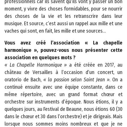
professionnels car ils savent qu’ils vont y passer un bon
o
moment, y vivre des choses formidables, pour se nourrir
n
des choses de la vie et les retranscrire dans leur
P
musique. Et source, c’est aussi un rappel aux mille et une
o
vaches qui sont, en fait, les mille et une sources…
r
Vous avez créé l’association « La chapelle
t
harmonique », pouvez-vous nous présenter cette
a
association en quelques mots ?
il
« La Chapelle Harmonique »
a été créée en 2017, au
c
château de Versailles à l’occasion d’un concert, un
a
oratorio de Bach,
« la passion selon Saint Jean »
. On a
r
continué ensuite avec une équipe constante, dans ce
t
même répertoire, avec un grand format chœur et
o
orchestre sur instruments d’époque. Nous étions, il y a
g
quelques jours, au Festival de Beaune, nous étions 60 (30
r
dans le chœur et 30 dans l’orchestre) et je dirigeais. Mais
a
lorsque nous sommes moins nombreux et que je ne
p