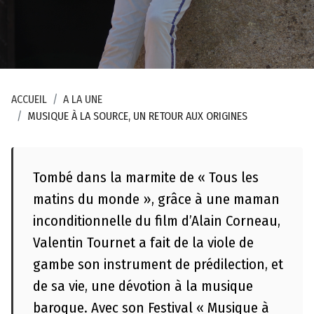
ACCUEIL
A LA UNE
MUSIQUE À LA SOURCE, UN RETOUR AUX ORIGINES
Tombé dans la marmite de « Tous les
matins du monde », grâce à une maman
E
inconditionnelle du film d’Alain Corneau,
s
Valentin Tournet a fait de la viole de
p
gambe son instrument de prédilection, et
a
de sa vie, une dévotion à la musique
c
e
baroque. Avec son Festival « Musique à