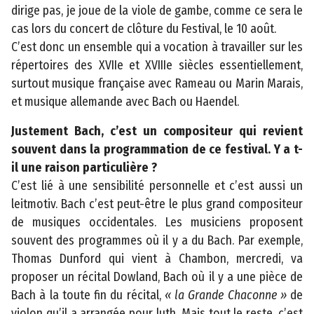
dirige pas, je joue de la viole de gambe, comme ce sera le
h
cas lors du concert de clôture du Festival, le 10 août.
i
C’est donc un ensemble qui a vocation à travailler sur les
q
répertoires des XVIIe et XVIIIe siècles essentiellement,
u
surtout musique française avec Rameau ou Marin Marais,
e
et musique allemande avec Bach ou Haendel.
C
Justement Bach, c’est un compositeur qui revient
o
souvent dans la programmation de ce festival. Y a t-
n
il une raison particulière ?
t
C’est lié à une sensibilité personnelle et c’est aussi un
a
leitmotiv. Bach c’est peut-être le plus grand compositeur
c
de musiques occidentales. Les musiciens proposent
t
souvent des programmes où il y a du Bach. Par exemple,
M
Thomas Dunford qui vient à Chambon, mercredi, va
e
proposer un récital Dowland, Bach où il y a une pièce de
n
Bach à la toute fin du récital,
« la Grande Chaconne »
de
ti
violon qu’il a arrangée pour luth. Mais tout le reste, c’est