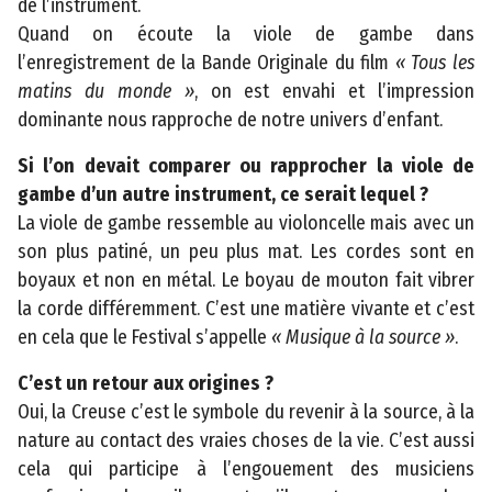
de l’instrument.
s
Quand on écoute la viole de gambe dans
t
l’enregistrement de la Bande Originale du film
« Tous les
r
matins du monde »
, on est envahi et l’impression
a
dominante nous rapproche de notre univers d’enfant.
ti
Si l’on devait comparer ou rapprocher la viole de
f
gambe d’un autre instrument, ce serait lequel ?
s
La viole de gambe ressemble au violoncelle mais avec un
C
son plus patiné, un peu plus mat. Les cordes sont en
o
boyaux et non en métal. Le boyau de mouton fait vibrer
m
la corde différemment. C’est une matière vivante et c’est
m
en cela que le Festival s’appelle
« Musique à la source »
.
u
C’est un retour aux origines ?
n
Oui, la Creuse c’est le symbole du revenir à la source, à la
ic
nature au contact des vraies choses de la vie. C’est aussi
a
cela qui participe à l’engouement des musiciens
ti