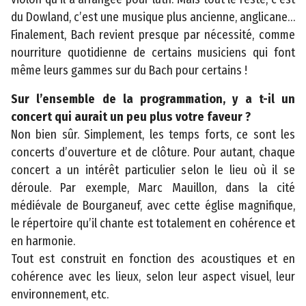
o
du Dowland, c’est une musique plus ancienne, anglicane…
n
Finalement, Bach revient presque par nécessité, comme
s
nourriture quotidienne de certains musiciens qui font
l
même leurs gammes sur du Bach pour certains !
é
Sur l’ensemble de la programmation, y a t-il un
g
concert qui aurait un peu plus votre faveur ?
a
Non bien sûr. Simplement, les temps forts, ce sont les
l
concerts d’ouverture et de clôture. Pour autant, chaque
e
concert a un intérêt particulier selon le lieu où il se
s
déroule. Par exemple, Marc Mauillon, dans la cité
P
médiévale de Bourganeuf, avec cette église magnifique,
l
le répertoire qu’il chante est totalement en cohérence et
a
en harmonie.
n
Tout est construit en fonction des acoustiques et en
d
cohérence avec les lieux, selon leur aspect visuel, leur
u
environnement, etc.