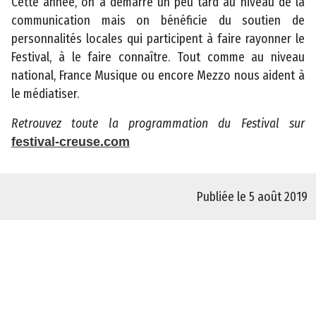
Cette année, on a démarré un peu tard au niveau de la
é
communication mais on bénéficie du soutien de
p
personnalités locales qui participent à faire rayonner le
a
Festival, à le faire connaître. Tout comme au niveau
r
national, France Musique ou encore Mezzo nous aident à
t
le médiatiser.
e
m
Retrouvez toute la programmation du Festival sur
e
festival-creuse.com
n
t
a
Publiée le 5 août 2019
l
d
e
l
a
C