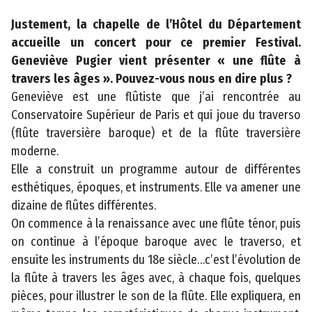
s
i
Justement, la chapelle de l’Hôtel du Département
t
accueille un concert pour ce premier Festival.
e
Geneviève Pugier vient présenter « une flûte à
travers les âges ». Pouvez-vous nous en dire plus ?
A
Geneviève est une flûtiste que j’ai rencontrée au
c
Conservatoire Supérieur de Paris et qui joue du traverso
c
(flûte traversière baroque) et de la flûte traversière
e
moderne.
s
Elle a construit un programme autour de différentes
s
esthétiques, époques, et instruments. Elle va amener une
i
dizaine de flûtes différentes.
b
On commence à la renaissance avec une flûte ténor, puis
il
on continue à l’époque baroque avec le traverso, et
i
ensuite les instruments du 18e siècle…c’est l’évolution de
t
la flûte à travers les âges avec, à chaque fois, quelques
é
pièces, pour illustrer le son de la flûte. Elle expliquera, en