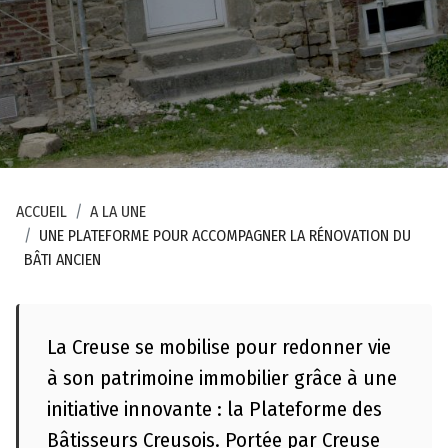
r
a
p
h
i
q
u
e
ACCUEIL
A LA UNE
UNE PLATEFORME POUR ACCOMPAGNER LA RÉNOVATION DU
C
BÂTI ANCIEN
o
n
t
La Creuse se mobilise pour redonner vie
a
à son patrimoine immobilier grâce à une
c
t
initiative innovante : la Plateforme des
Bâtisseurs Creusois. Portée par Creuse
M