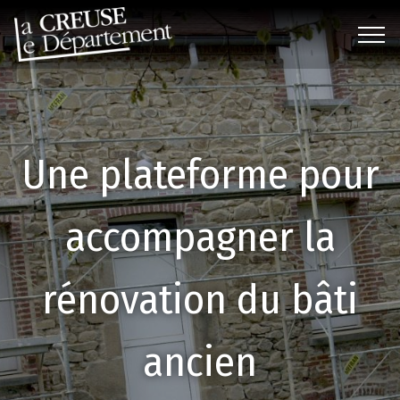
ic
a
ti
o
n
P
Une plateforme pour
o
r
t
accompagner la
a
il
c
rénovation du bâti
a
r
ancien
t
o
g