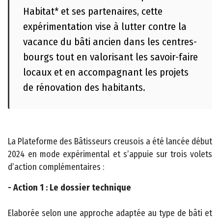
Habitat* et ses partenaires, cette
e
n
expérimentation vise à lutter contre la
ti
vacance du bâti ancien dans les centres-
o
bourgs tout en valorisant les savoir-faire
n
locaux et en accompagnant les projets
s
de rénovation des habitants.
l
é
g
a
l
La Plateforme des Bâtisseurs creusois a été lancée début
e
2024 en mode expérimental et s’appuie sur trois volets
s
d’action complémentaires :
P
- Action 1 : Le dossier technique
l
a
Elaborée selon une approche adaptée au type de bâti et