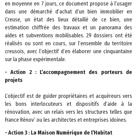
n
en moyenne en 7 jours, ce document propose à l’usager
d
dans une démarché d’achat d’un bien immobilier en
u
Creuse, un état des lieux détaillé de ce bien, une
s
estimation chiffrée des travaux et un panorama des
i
aides et subventions mobilisables. 29 dossiers ont été
t
réalisés ou sont en cours, sur l’ensemble du territoire
e
creusois, avec l’objectif d’en élaborer une cinquantaine
sur la phase expérimentale.
A
c
- Action 2 : L’accompagnement des porteurs de
c
projets
e
s
L’objectif est de guider propriétaires et acquéreurs vers
s
les bons interlocuteurs et dispositifs d’aide à la
i
rénovation, avec un relais vers les structures telles que
b
France Rénov’ ou les architectes et entreprises idoines.
il
- Action 3 : La Maison Numérique de l’Habitat
i