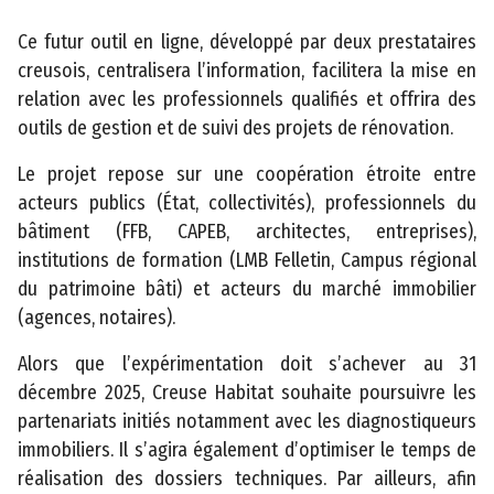
t
Ce futur outil en ligne, développé par deux prestataires
é
creusois, centralisera l’information, facilitera la mise en
relation avec les professionnels qualifiés et offrira des
outils de gestion et de suivi des projets de rénovation.
Le projet repose sur une coopération étroite entre
acteurs publics (État, collectivités), professionnels du
bâtiment (FFB, CAPEB, architectes, entreprises),
©
institutions de formation (LMB Felletin, Campus régional
2
du patrimoine bâti) et acteurs du marché immobilier
0
(agences, notaires).
2
3
Alors que l’expérimentation doit s’achever au 31
C
décembre 2025, Creuse Habitat souhaite poursuivre les
o
partenariats initiés notamment avec les diagnostiqueurs
n
immobiliers. Il s’agira également d’optimiser le temps de
s
réalisation des dossiers techniques. Par ailleurs, afin
e