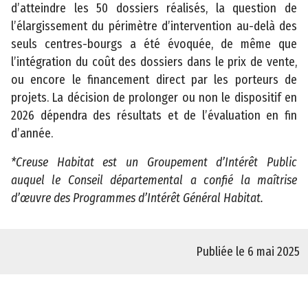
d’atteindre les 50 dossiers réalisés, la question de
i
l’élargissement du périmètre d’intervention au-delà des
l
seuls centres-bourgs a été évoquée, de même que
d
l’intégration du coût des dossiers dans le prix de vente,
é
ou encore le financement direct par les porteurs de
p
projets. La décision de prolonger ou non le dispositif en
a
2026 dépendra des résultats et de l’évaluation en fin
r
d’année.
t
e
*Creuse Habitat est un Groupement d’Intérêt Public
m
auquel le Conseil départemental a confié la maîtrise
e
d’œuvre des Programmes d’Intérêt Général Habitat.
n
t
a
Publiée le 6 mai 2025
l
d
e