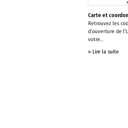
a
r
Carte et coordo
t
Retrouvez les coo
e
d’ouverture de l’
m
votre...
e
» Lire la suite
n
t
a
l
d
e
l
a
C
r