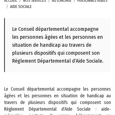
ACCUEIL
NOS SERVICES
AUTONOMIE
PERSONNES ÂGÉES
a
AIDE SOCIALE
il
c
a
Le Conseil départemental accompagne
r
t
les personnes âgées et les personnes en
o
situation de handicap au travers de
g
plusieurs dispositifs qui composent son
r
Règlement Départemental d’Aide Sociale.
a
p
h
i
Le Conseil départemental accompagne les personnes
q
âgées et les personnes en situation de handicap au
u
travers de plusieurs dispositifs qui composent son
e
Règlement Départemental d’Aide Sociale : aide-
C