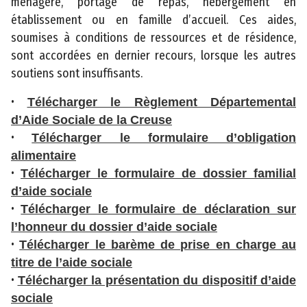
ménagère, portage de repas, hébergement en
o
établissement ou en famille d’accueil. Ces aides,
n
soumises à conditions de ressources et de résidence,
t
sont accordées en dernier recours, lorsque les autres
a
soutiens sont insuffisants.
c
•
t
Télécharger le Règlement Départemental
d’Aide Sociale de la Creuse
M
•
Télécharger le formulaire d’obligation
e
alimentaire
n
•
Télécharger le formulaire de dossier familial
ti
d’aide sociale
o
•
Télécharger le formulaire de déclaration sur
n
l’honneur du dossier d’aide sociale
s
•
Télécharger le barème de prise en charge au
l
titre de l’aide sociale
é
•
Télécharger la présentation du dispositif d’aide
g
sociale