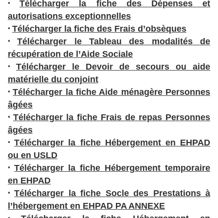
c
•
Télécharger la fiche des Dépenses et
e
autorisations exceptionnelles
s
•
Télécharger la fiche des Frais d’obsèques
s
•
Télécharger le Tableau des modalités de
i
récupération de l’Aide Sociale
b
•
Télécharger le Devoir de secours ou aide
il
matérielle du conjoint
i
•
Télécharger la fiche Aide ménagère Personnes
t
âgées
é
•
Télécharger la fiche Frais de repas Personnes
âgées
•
Télécharger la fiche Hébergement en EHPAD
ou en USLD
•
Télécharger la fiche Hébergement temporaire
en EHPAD
•
Télécharger la fiche Socle des Prestations à
©
l’hébergement en EHPAD PA ANNEXE
2