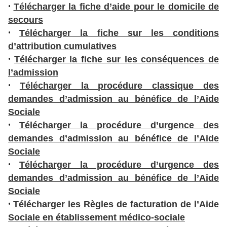
a
•
Télécharger la fiche d’aide pour le domicile de
l
secours
e
•
Télécharger la fiche sur les conditions
s
d’attribution cumulatives
•
Télécharger la fiche sur les conséquences de
P
l’admission
l
•
Télécharger la procédure classique des
a
demandes d’admission au bénéfice de l’Aide
n
Sociale
d
•
Télécharger la procédure d’urgence des
u
demandes d’admission au bénéfice de l’Aide
s
Sociale
i
•
Télécharger la procédure d’urgence des
t
demandes d’admission au bénéfice de l’Aide
e
Sociale
A
•
Télécharger les Règles de facturation de l’Aide
c
Sociale en établissement médico-sociale