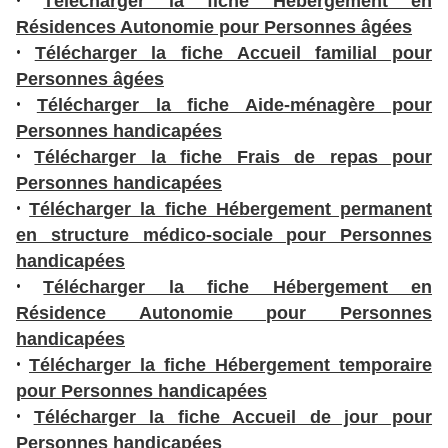
•
Télécharger la fiche Hébergement en
0
Résidences Autonomie pour Personnes âgées
2
•
Télécharger la fiche Accueil familial pour
3
Personnes âgées
C
•
Télécharger la fiche Aide-ménagère pour
o
Personnes handicapées
n
•
Télécharger la fiche Frais de repas pour
s
Personnes handicapées
e
•
Télécharger la fiche Hébergement permanent
i
en structure médico-sociale pour Personnes
l
handicapées
d
•
Télécharger la fiche Hébergement en
é
Résidence Autonomie pour Personnes
p
handicapées
a
•
Télécharger la fiche Hébergement temporaire
r
pour Personnes handicapées
t
•
Télécharger la fiche Accueil de jour pour
e
Personnes handicapées