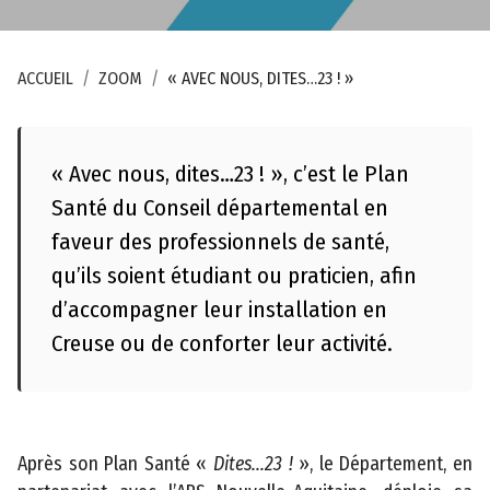
c
c
e
ACCUEIL
ZOOM
« AVEC NOUS, DITES…23 ! »
s
s
i
b
« Avec nous, dites…23 ! », c’est le Plan
il
Santé du Conseil départemental en
i
faveur des professionnels de santé,
t
qu’ils soient étudiant ou praticien, afin
é
d’accompagner leur installation en
Creuse ou de conforter leur activité.
Après son Plan Santé «
Dites...23 !
», le Département, en
©