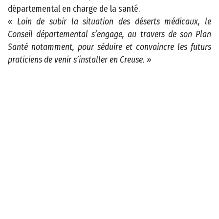
départemental en charge de la santé.
m
« Loin de subir la situation des déserts médicaux, le
e
Conseil départemental s’engage, au travers de son Plan
n
Santé notamment, pour séduire et convaincre les futurs
t
praticiens de venir s’installer en Creuse. »
a
l
d
e
l
a
C
r
e
u
s
e