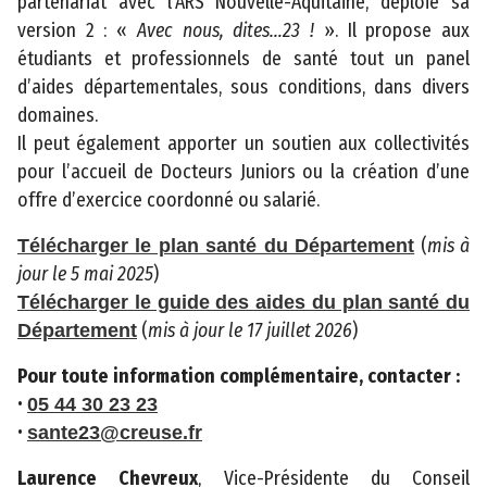
partenariat avec l’ARS Nouvelle-Aquitaine, déploie sa
2
version 2 : «
Avec nous, dites…23 !
». Il propose aux
0
étudiants et professionnels de santé tout un panel
2
d’aides départementales, sous conditions, dans divers
3
domaines.
C
Il peut également apporter un soutien aux collectivités
o
pour l’accueil de Docteurs Juniors ou la création d’une
n
offre d’exercice coordonné ou salarié.
s
e
(
mis à
Télécharger le plan santé du Département
i
jour le 5 mai 2025
)
l
Télécharger le guide des aides du plan santé du
d
(
mis à jour le 17 juillet 2026
)
Département
é
p
Pour toute information complémentaire, contacter :
a
•
05 44 30 23 23
r
•
sante23@creuse.fr
t
Laurence Chevreux
, Vice-Présidente du Conseil
e