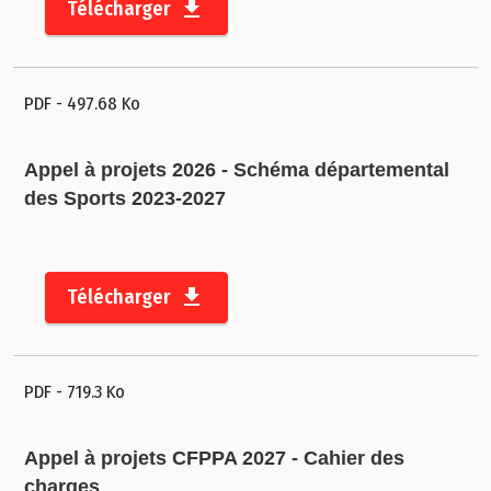
Télécharger
b
il
i
t
PDF
- 497.68 Ko
é
Appel à projets 2026 - Schéma départemental
des Sports 2023-2027
Télécharger
©
2
0
2
PDF
- 719.3 Ko
3
C
Appel à projets CFPPA 2027 - Cahier des
o
charges