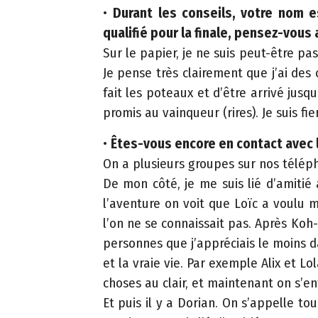
o
•
Durant les conseils, votre nom e
g
qualifié pour la finale, pensez-vous
r
Sur le papier, je ne suis peut-être pas
a
Je pense très clairement que j’ai des 
p
fait les poteaux et d’être arrivé jusq
h
promis au vainqueur (rires). Je suis fie
i
q
•
Êtes-vous encore en contact avec 
u
On a plusieurs groupes sur nos télép
e
De mon côté, je me suis lié d’amiti
l’aventure on voit que Loïc a voulu 
C
l’on ne se connaissait pas. Après Koh-
o
personnes que j’appréciais le moins d
n
et la vraie vie. Par exemple Alix et 
t
choses au clair, et maintenant on s’en
a
Et puis il y a Dorian. On s’appelle t
c