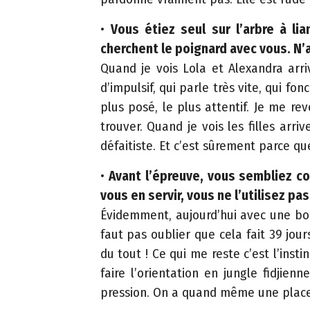
c
•
Vous étiez seul sur l’arbre à l
a
cherchent le poignard avec vous. N’
ti
Quand je vois Lola et Alexandra arri
o
d’impulsif, qui parle très vite, qui fo
n
plus posé, le plus attentif. Je me rev
P
trouver. Quand je vois les filles arri
o
défaitiste. Et c’est sûrement parce que 
r
•
Avant l’épreuve, vous sembliez co
t
vous en servir, vous ne l’utilisez p
a
Évidemment, aujourd’hui avec une bou
il
faut pas oublier que cela fait 39 jou
c
du tout ! Ce qui me reste c’est l’insti
a
faire l’orientation en jungle fidjien
r
pression. On a quand même une place 
t