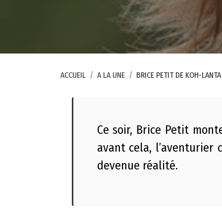
p
a
c
e
p
r
ACCUEIL
A LA UNE
BRICE PETIT DE KOH-LANTA 
e
s
s
Ce soir, Brice Petit mon
e
avant cela, l’aventurier
A
devenue réalité.
c
t
e
s
a