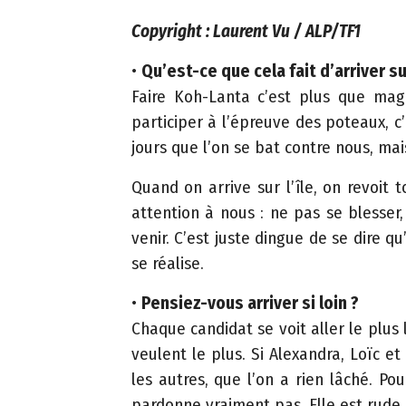
d
Copyright : Laurent Vu / ALP/TF1
m
•
Qu’est-ce que cela fait d’arriver s
in
Faire Koh-Lanta c’est plus que mag
is
participer à l’épreuve des poteaux, c’
tr
jours que l’on se bat contre nous, mai
a
ti
Quand on arrive sur l’île, on revoit t
f
attention à nous : ne pas se blesser,
s
venir. C’est juste dingue de se dire 
se réalise.
C
o
•
Pensiez-vous arriver si loin ?
m
Chaque candidat se voit aller le plus 
m
veulent le plus. Si Alexandra, Loïc 
u
les autres, que l’on a rien lâché. Pou
ni
pardonne vraiment pas. Elle est rude 