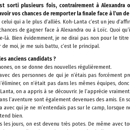
st sorti plusieurs fois, contrairement à Alexandra
 avoir vos chances de remporter la finale face à l’un d
 celui qui a le plus d’alliés. Koh-Lanta c’est un jeu d’affi
chances de gagner face à Alexandra ou à Loïc. Quoi qu’il
ue-là. Bien évidemment, je ne dirai pas non pour le titre
r de moi, je me suis battu, c’est le principal.
les anciens candidats ?
hones, on se donne des nouvelles régulièrement.
é avec des personnes de qui je n’étais pas forcément 
m’éliminer, on n’était pas dans les mêmes équipes, don
Lanta, on a appris à se découvrir. Je l’apprécie vraimen
ans l’aventure sont également devenues des amis. En sorta
Lola avec qui je ne m’entendais pas sur le camp, lorsque 
tend bien.
ous les jours, on est devenu très potes. De même avec 