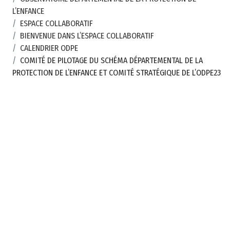
L’ENFANCE
t
ESPACE COLLABORATIF
e
BIENVENUE DANS L’ESPACE COLLABORATIF
m
CALENDRIER ODPE
e
COMITÉ DE PILOTAGE DU SCHÉMA DÉPARTEMENTAL DE LA
n
PROTECTION DE L’ENFANCE ET COMITÉ STRATÉGIQUE DE L’ODPE23
t
a
l
d
e
l
a
C
r
e
u
s