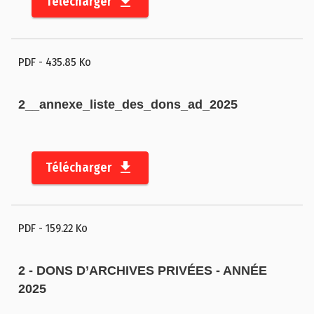
Télécharger
c
t
M
PDF
- 435.85 Ko
e
n
2__annexe_liste_des_dons_ad_2025
ti
o
n
s
Télécharger
l
é
g
PDF
- 159.22 Ko
a
l
2 - DONS D’ARCHIVES PRIVÉES - ANNÉE
e
2025
s