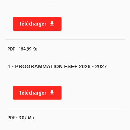
b
il
i
Télécharger
t
é
PDF
- 164.99 Ko
1 - PROGRAMMATION FSE+ 2026 - 2027
©
2
Télécharger
0
2
3
PDF
- 3.07 Mo
C
o