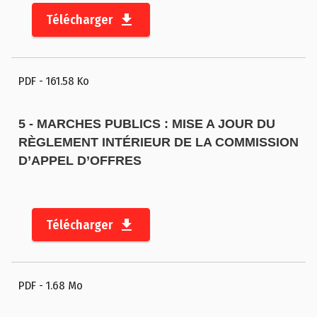
s
Télécharger
a
d
m
i
PDF
- 161.58 Ko
n
i
5 - MARCHES PUBLICS : MISE A JOUR DU
s
RÈGLEMENT INTÉRIEUR DE LA COMMISSION
t
D’APPEL D’OFFRES
r
a
ti
Télécharger
f
s
C
PDF
- 1.68 Mo
o
m