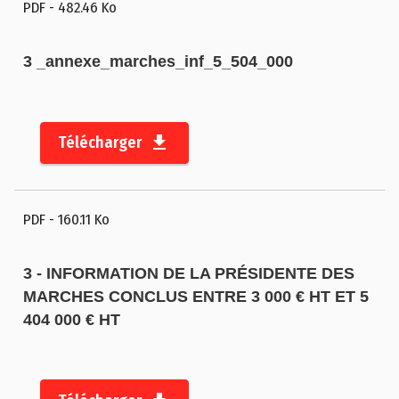
r
PDF
- 482.46 Ko
t
o
3 _annexe_marches_inf_5_504_000
g
r
a
p
Télécharger
h
i
q
PDF
- 160.11 Ko
u
e
3 - INFORMATION DE LA PRÉSIDENTE DES
C
MARCHES CONCLUS ENTRE 3 000 € HT ET 5
o
404 000 € HT
n
t
a