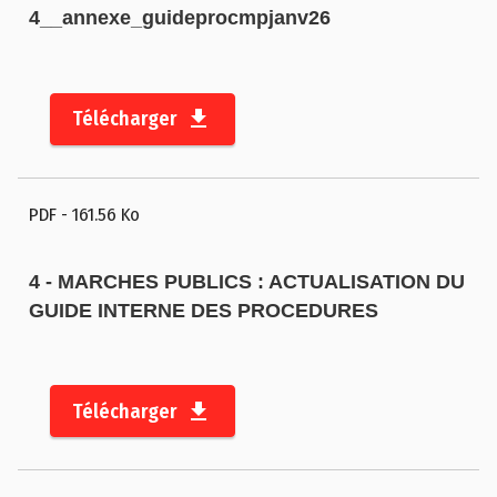
m
4__annexe_guideprocmpjanv26
u
n
ic
Télécharger
a
ti
o
PDF
- 161.56 Ko
n
P
4 - MARCHES PUBLICS : ACTUALISATION DU
o
GUIDE INTERNE DES PROCEDURES
r
t
a
Télécharger
il
c
a