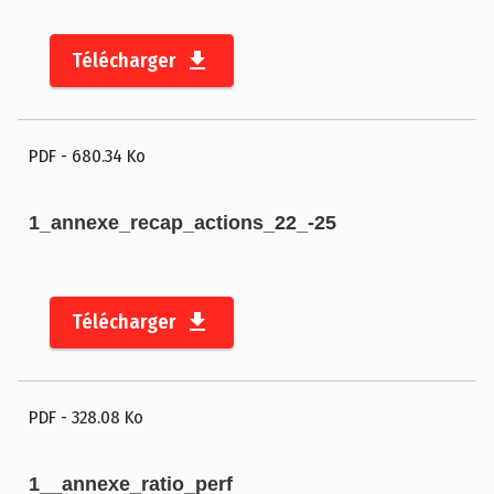
P
l
Télécharger
a
n
d
u
PDF
- 680.34 Ko
s
i
1_annexe_recap_actions_22_-25
t
e
A
Télécharger
c
c
e
PDF
- 328.08 Ko
s
s
1__annexe_ratio_perf
i