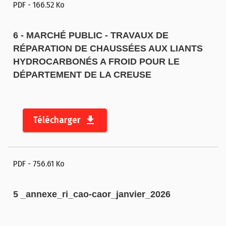
PDF
- 166.52 Ko
E
s
6 - MARCHÉ PUBLIC - TRAVAUX DE
p
RÉPARATION DE CHAUSSÉES AUX LIANTS
a
HYDROCARBONÉS A FROID POUR LE
c
DÉPARTEMENT DE LA CREUSE
e
p
r
e
Télécharger
s
s
e
PDF
- 756.61 Ko
A
c
5 _annexe_ri_cao-caor_janvier_2026
t
e