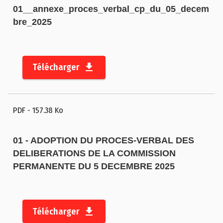
01__annexe_proces_verbal_cp_du_05_decem
n
bre_2025
s
e
i
l
Télécharger
d
é
p
PDF
- 157.38 Ko
a
r
01 - ADOPTION DU PROCES-VERBAL DES
t
DELIBERATIONS DE LA COMMISSION
e
PERMANENTE DU 5 DECEMBRE 2025
m
e
n
t
Télécharger
a