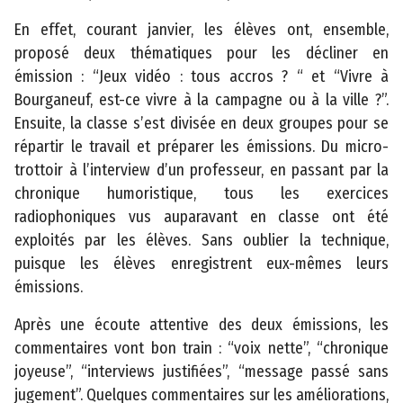
l
a
En effet, courant janvier, les élèves ont, ensemble,
n
proposé deux thématiques pour les décliner en
d
émission : “Jeux vidéo : tous accros ? “ et “Vivre à
u
Bourganeuf, est-ce vivre à la campagne ou à la ville ?”.
s
Ensuite, la classe s’est divisée en deux groupes pour se
i
répartir le travail et préparer les émissions. Du micro-
t
trottoir à l’interview d’un professeur, en passant par la
e
chronique humoristique, tous les exercices
radiophoniques vus auparavant en classe ont été
A
exploités par les élèves. Sans oublier la technique,
c
puisque les élèves enregistrent eux-mêmes leurs
c
émissions.
e
s
Après une écoute attentive des deux émissions, les
s
commentaires vont bon train : “voix nette”, “chronique
i
joyeuse”, “interviews justifiées”, “message passé sans
b
jugement”. Quelques commentaires sur les améliorations,