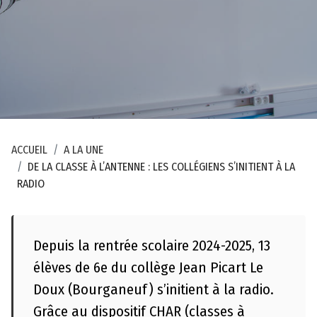
o
g
r
a
p
h
i
q
ACCUEIL
A LA UNE
u
DE LA CLASSE À L’ANTENNE : LES COLLÉGIENS S’INITIENT À LA
e
RADIO
C
o
Depuis la rentrée scolaire 2024-2025, 13
n
t
élèves de 6e du collège Jean Picart Le
a
Doux (Bourganeuf) s’initient à la radio.
c
Grâce au dispositif CHAR (classes à