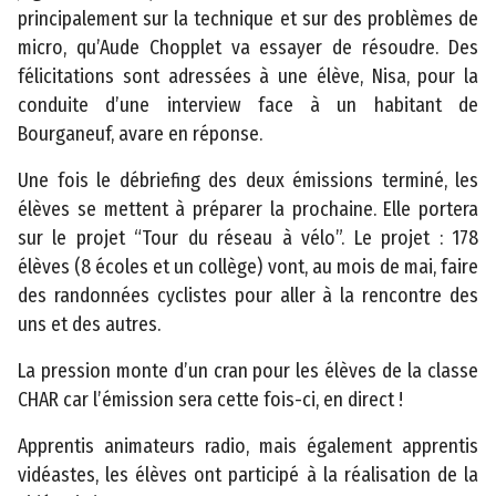
il
principalement sur la technique et sur des problèmes de
i
micro, qu’Aude Chopplet va essayer de résoudre. Des
t
félicitations sont adressées à une élève, Nisa, pour la
é
conduite d’une interview face à un habitant de
Bourganeuf, avare en réponse.
Une fois le débriefing des deux émissions terminé, les
élèves se mettent à préparer la prochaine. Elle portera
sur le projet “Tour du réseau à vélo”. Le projet : 178
élèves (8 écoles et un collège) vont, au mois de mai, faire
©
des randonnées cyclistes pour aller à la rencontre des
2
uns et des autres.
0
La pression monte d’un cran pour les élèves de la classe
2
CHAR car l’émission sera cette fois-ci, en direct !
3
C
Apprentis animateurs radio, mais également apprentis
o
vidéastes, les élèves ont participé à la réalisation de la
n