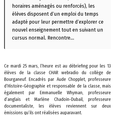
t
horaires aménagés ou renforcés), les
M
élèves disposent d’un emploi du temps
e
adapté pour leur permettre d’explorer ce
n
nouvel enseignement tout en suivant un
ti
cursus normal. Rencontre...
o
n
s
l
é
Ce mardi 25 mars, l’heure est au débriefing pour les 13
g
élèves de la classe CHAR webradio du collège de
a
Bourganeuf. Encadrés par Aude Chopplet, professeure
l
d’Histoire-Géographie et responsable de la classe, mais
e
également par Emmanuelle Whyman, professeure
s
d’anglais et Marlène Chadoin-Dubail, professeure
documentaliste, les élèves reviennent sur deux
P
émissions qu’ils ont réalisées auparavant.