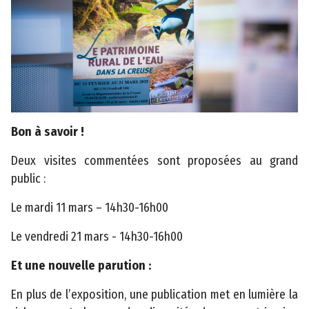
q
u
e
C
o
n
Bon à savoir !
t
a
Deux visites commentées sont proposées au grand
c
public :
t
Le mardi 11 mars – 14h30-16h00
M
Le vendredi 21 mars - 14h30-16h00
e
n
Et une nouvelle parution :
ti
o
En plus de l’exposition, une publication met en lumière la
n