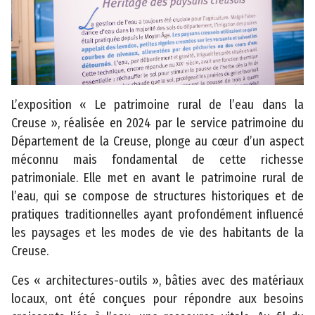
t
r
a
ti
f
s
L’exposition « Le patrimoine rural de l’eau dans la
Creuse », réalisée en 2024 par le service patrimoine du
C
Département de la Creuse, plonge au cœur d’un aspect
o
méconnu mais fondamental de cette richesse
m
patrimoniale. Elle met en avant le patrimoine rural de
m
l’eau, qui se compose de structures historiques et de
u
pratiques traditionnelles ayant profondément influencé
n
les paysages et les modes de vie des habitants de la
ic
Creuse.
a
ti
Ces « architectures-outils », bâties avec des matériaux
o
locaux, ont été conçues pour répondre aux besoins
n