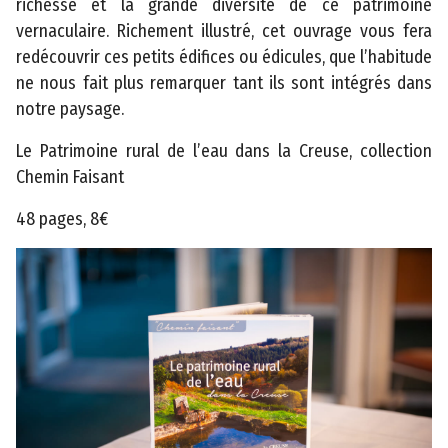
richesse et la grande diversité de ce patrimoine
s
vernaculaire. Richement illustré, cet ouvrage vous fera
l
redécouvrir ces petits édifices ou édicules, que l’habitude
é
ne nous fait plus remarquer tant ils sont intégrés dans
g
notre paysage.
a
Le Patrimoine rural de l’eau dans la Creuse, collection
l
Chemin Faisant
e
s
48 pages, 8€
P
l
a
n
d
u
s
i