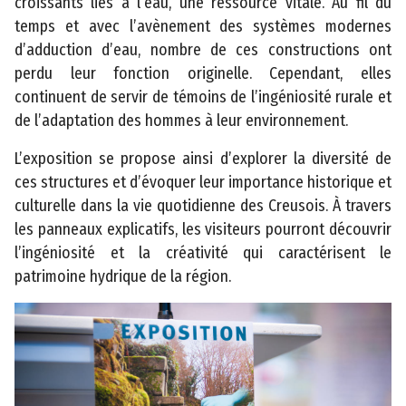
croissants liés à l’eau, une ressource vitale. Au fil du
temps et avec l’avènement des systèmes modernes
P
d’adduction d’eau, nombre de ces constructions ont
o
perdu leur fonction originelle. Cependant, elles
r
continuent de servir de témoins de l’ingéniosité rurale et
t
de l’adaptation des hommes à leur environnement.
a
il
L’exposition se propose ainsi d’explorer la diversité de
c
ces structures et d’évoquer leur importance historique et
a
culturelle dans la vie quotidienne des Creusois. À travers
r
les panneaux explicatifs, les visiteurs pourront découvrir
t
l’ingéniosité et la créativité qui caractérisent le
o
patrimoine hydrique de la région.
g
r
a
p
h
i