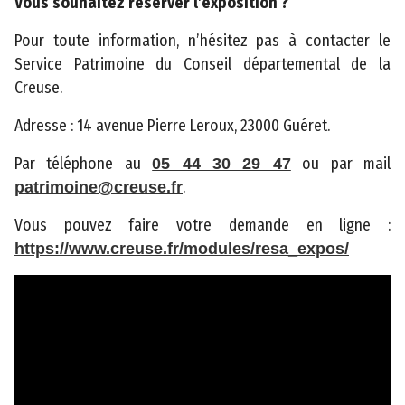
Vous souhaitez réserver l’exposition ?
Pour toute information, n’hésitez pas à contacter le
Service Patrimoine du Conseil départemental de la
©
Creuse.
2
0
Adresse : 14 avenue Pierre Leroux, 23000 Guéret.
2
Par téléphone au
ou par mail
05 44 30 29 47
3
.
patrimoine@creuse.fr
C
o
Vous pouvez faire votre demande en ligne :
n
https://www.creuse.fr/modules/resa_expos/
s
e
i
l
d
é
p