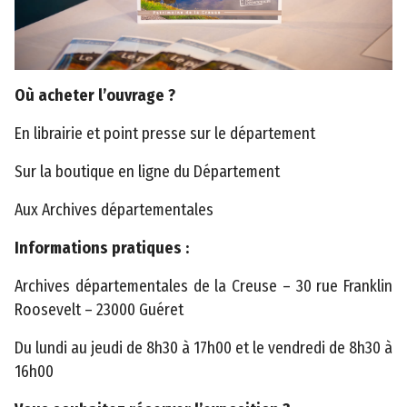
t
e
A
c
Où acheter l’ouvrage ?
c
En librairie et point presse sur le département
e
s
Sur la boutique en ligne du Département
s
Aux Archives départementales
i
b
Informations pratiques :
il
i
Archives départementales de la Creuse – 30 rue Franklin
t
Roosevelt – 23000 Guéret
é
Du lundi au jeudi de 8h30 à 17h00 et le vendredi de 8h30 à
16h00