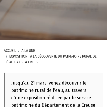
ACCUEIL
A LA UNE
EXPOSITION : A LA DÉCOUVERTE DU PATRIMOINE RURAL DE
E
L’EAU DANS LA CREUSE
s
p
a
Jusqu’au 21 mars, venez découvrir le
c
patrimoine rural de l’eau, au travers
e
d’une exposition réalisée par le service
p
patrimoine du Département de la Creuse
r