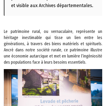
e
et visible aux Archives départementales.
s
s
e
Le patrimoine rural, ou vernaculaire, représente un
A
héritage inestimable qui tisse un lien entre les
c
générations, à travers des biens matériels et spirituels.
t
Ancré dans notre société rurale, ce patrimoine illustre
e
une économie autarcique et met en lumière l’ingéniosité
s
des populations face à leurs besoins essentiels.
a
d
m
i
n
i
s