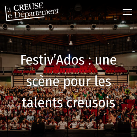
Festiv’Ados : une
scène pour les
talents creusois