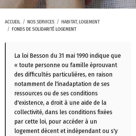
M
e
ACCUEIL
NOS SERVICES
HABITAT, LOGEMENT
n
FONDS DE SOLIDARITÉ LOGEMENT
ti
o
n
La loi Besson du 31 mai 1990 indique que
s
l
« toute personne ou famille éprouvant
é
des difficultés particulières, en raison
g
notamment de l'inadaptation de ses
a
ressources ou de ses conditions
l
d'existence, a droit à une aide de la
e
s
collectivité, dans les conditions fixées
par cette loi, pour accéder à un
P
logement décent et indépendant ou s'y
l