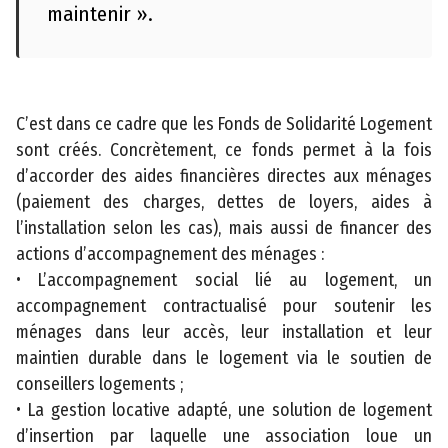
a
maintenir ».
n
d
u
s
C’est dans ce cadre que les Fonds de Solidarité Logement
i
sont créés. Concrètement, ce fonds permet à la fois
t
d’accorder des aides financières directes aux ménages
e
(paiement des charges, dettes de loyers, aides à
l’installation selon les cas), mais aussi de financer des
A
actions d’accompagnement des ménages :
c
• L’accompagnement social lié au logement, un
c
accompagnement contractualisé pour soutenir les
e
ménages dans leur accès, leur installation et leur
s
maintien durable dans le logement via le soutien de
s
conseillers logements ;
i
• La gestion locative adapté, une solution de logement
b
d’insertion par laquelle une association loue un
il