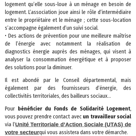
logement qu’elle sous-loue à un ménage en besoin de
i
logement. L’association joue ainsi le rôle d’intermédiaire
t
entre le propriétaire et le ménage ; cette sous-location
é
s’accompagne également d’un suivi social.
• Des actions de prévention pour une meilleure maîtrise
de l’énergie avec notamment la réalisation de
diagnostics énergie auprès des ménages, qui visent à
analyser la consommation énergétique et à proposer
des solutions pour la diminuer.
©
Il est abondé par le Conseil départemental, mais
2
également par des fournisseurs d’énergie, des
0
collectivités territoriales, des bailleurs sociaux…
2
3
Pour
bénéficier du Fonds de Solidarité Logement
,
C
vous pouvez prendre contact avec
un travailleur social
o
via l’
Unité Territoriale d’Action Sociale (UTAS) de
n
qui vous assistera dans votre démarche.
votre secteur