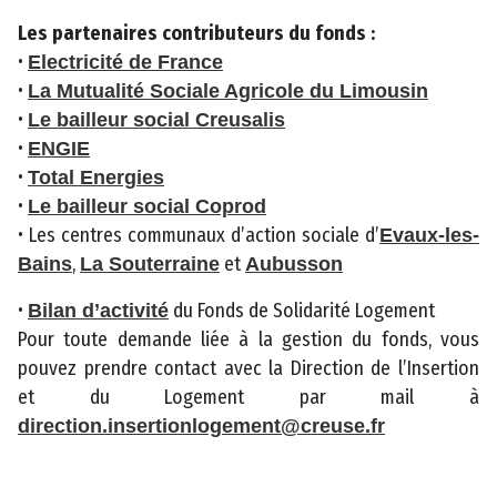
s
e
Les partenaires contributeurs du fonds :
i
•
Electricité de France
l
•
La Mutualité Sociale Agricole du Limousin
d
•
Le bailleur social Creusalis
é
•
ENGIE
p
•
Total Energies
a
•
Le bailleur social Coprod
r
• Les centres communaux d’action sociale d’
Evaux-les-
t
,
et
Bains
La Souterraine
Aubusson
e
•
du Fonds de Solidarité Logement
Bilan d’activité
m
Pour toute demande liée à la gestion du fonds, vous
e
pouvez prendre contact avec la Direction de l’Insertion
n
et du Logement par mail à
t
direction.insertionlogement@creuse.fr
a
l
d