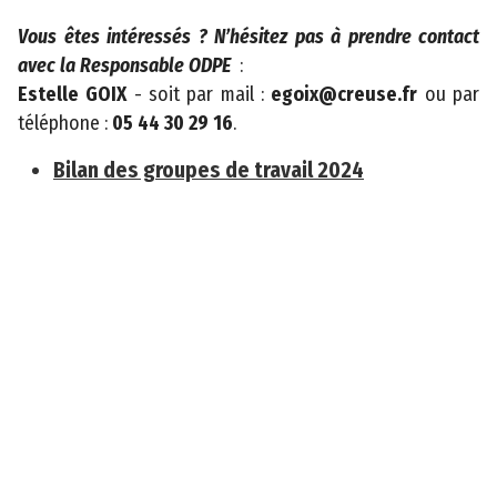
r
t
Vous êtes intéressés ? N’hésitez pas à prendre contact
e
avec la Responsable ODPE
:
m
Estelle GOIX
- soit par mail :
egoix@creuse.fr
ou par
e
téléphone :
05 44 30 29 16
.
n
Bilan des groupes de travail 2024
t
a
l
d
e
l
a
C
r
e
u
s