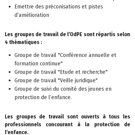
Emettre des préconisations et pistes
©
d’amélioration
2
0
2
Les groupes de travail de l’OdPE sont répartis selon
3
4 thématiques :
C
Groupe de travail "Conférence annuelle et
o
formation continue"
n
Groupe de travail "Etude et recherche"
s
Groupe de travail "Veille juridique"
e
i
Groupe de suivi du comité des jeunes en
l
protection de l’enfance.
d
é
Les groupes de travail sont ouverts à tous les
p
professionnels concourant à la protection de
a
l’enfance.