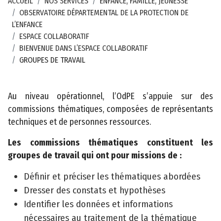
ACCUEIL
NOS SERVICES
ENFANCE, FAMILLE, JEUNESSE
OBSERVATOIRE DÉPARTEMENTAL DE LA PROTECTION DE
A
L’ENFANCE
c
ESPACE COLLABORATIF
c
BIENVENUE DANS L’ESPACE COLLABORATIF
e
GROUPES DE TRAVAIL
s
s
i
Au niveau opérationnel, l’OdPE s’appuie sur des
b
commissions thématiques, composées de représentants
il
techniques et de personnes ressources.
i
t
Les commissions thématiques constituent les
é
groupes de travail qui ont pour missions de :
Définir et préciser les thématiques abordées
Dresser des constats et hypothèses
Identifier les données et informations
nécessaires au traitement de la thématique