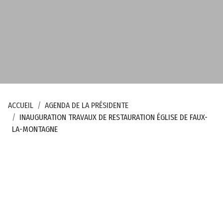
d
é
p
a
r
t
e
m
ACCUEIL
AGENDA DE LA PRÉSIDENTE
e
INAUGURATION TRAVAUX DE RESTAURATION ÉGLISE DE FAUX-
n
LA-MONTAGNE
t
a
l
d
e
l
a