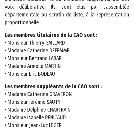
n
voix délibérative. Ils sont élus par l’assemblée
s
départementale au scrutin de liste, à la représentation
e
proportionnelle.
i
l
Les membres titulaires de la CAO sont :
d
• Monsieur Thierry GAILLARD
é
• Madame Catherine DEFEMME
p
• Monsieur Bertrand LABAR
a
• Madame Armelle MARTIN
r
• Monsieur Eric BODEAU
t
Les membres suppléants de la CAO sont :
e
• Madame Catherine GRAVERON
m
• Monsieur Jérémie SAUTY
e
• Madame Delphine CHARTRAIN
n
• Madame Isabelle PENICAUD
t
• Monsieur Jean-Luc LEGER
a