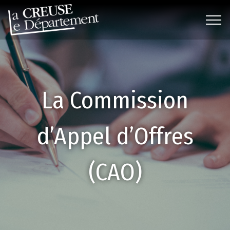
t
M
e
n
ti
o
La Commission
n
s
l
d’Appel d’Offres
é
g
(CAO)
a
l
e
s
P