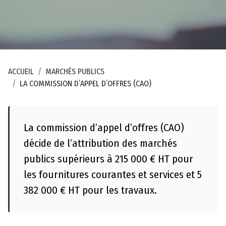
l
a
n
d
u
ACCUEIL
MARCHÉS PUBLICS
s
LA COMMISSION D’APPEL D’OFFRES (CAO)
i
t
e
La commission d’appel d’offres (CAO)
A
décide de l’attribution des marchés
c
publics supérieurs à 215 000 € HT pour
c
les fournitures courantes et services et 5
e
s
382 000 € HT pour les travaux.
s
i