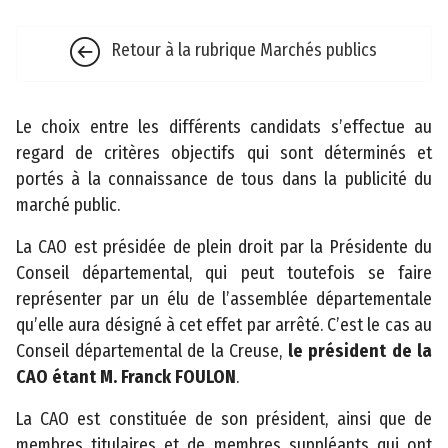
b
il
Retour à la rubrique Marchés publics
i
t
é
Le choix entre les différents candidats s’effectue au
regard de critères objectifs qui sont déterminés et
portés à la connaissance de tous dans la publicité du
marché public.
La CAO est présidée de plein droit par la Présidente du
Conseil départemental, qui peut toutefois se faire
©
représenter par un élu de l’assemblée départementale
2
qu’elle aura désigné à cet effet par arrêté. C’est le cas au
0
Conseil départemental de la Creuse,
le président de la
2
CAO étant M. Franck FOULON
.
3
C
La CAO est constituée de son président, ainsi que de
o
membres titulaires et de membres suppléants qui ont