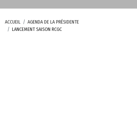
e
m
e
ACCUEIL
AGENDA DE LA PRÉSIDENTE
n
LANCEMENT SAISON RCGC
t
a
l
d
e
l
a
C
r
e
u
s
e