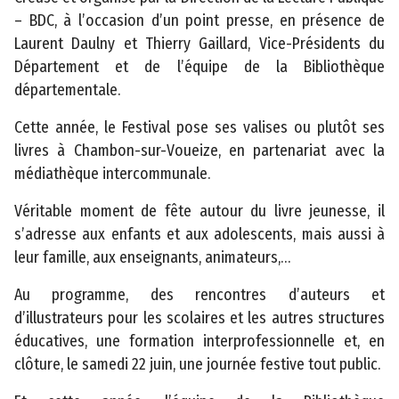
s
– BDC, à l’occasion d’un point presse, en présence de
s
Laurent Daulny et Thierry Gaillard, Vice-Présidents du
i
Département et de l’équipe de la Bibliothèque
b
départementale.
il
i
Cette année, le Festival pose ses valises ou plutôt ses
t
livres à Chambon-sur-Voueize, en partenariat avec la
é
médiathèque intercommunale.
Véritable moment de fête autour du livre jeunesse, il
s’adresse aux enfants et aux adolescents, mais aussi à
leur famille, aux enseignants, animateurs,…
Au programme, des rencontres d’auteurs et
©
d’illustrateurs pour les scolaires et les autres structures
2
éducatives, une formation interprofessionnelle et, en
0
clôture, le samedi 22 juin, une journée festive tout public.
2