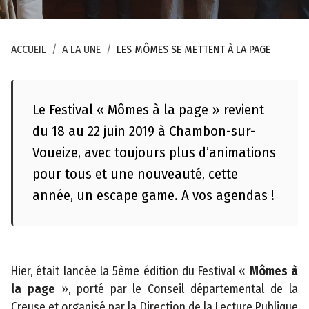
e
s
ACCUEIL
A LA UNE
LES MÔMES SE METTENT À LA PAGE
P
l
a
n
Le Festival « Mômes à la page » revient
d
du 18 au 22 juin 2019 à Chambon-sur-
u
Voueize, avec toujours plus d’animations
s
pour tous et une nouveauté, cette
i
t
année, un escape game. A vos agendas !
e
A
c
Hier, était lancée la 5ème édition du Festival «
Mômes à
c
la page
», porté par le Conseil départemental de la
e
Creuse et organisé par la Direction de la Lecture Publique