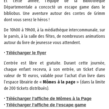
Et cette année, l’équipe de la Bibliothèque
3
Départementale a concocté un escape game dans le
C
bibliobus. Une aventure autour des contes de Grimm
o
dont vous serez le héros !
n
s
De 10h00 à 19h00, à la médiathèque intercommunale, sur
e
le parvis, à la salle des fêtes, de nombreuses animations
i
autour du livre de jeunesse vous attendent.
l
•
d
Télécharger le flyer
é
L’entrée est libre et gratuite. Durant cette journée,
p
chaque enfant recevra, à son entrée, un ticket d’une
a
valeur de 10 euros, valable pour l’achat d’un livre dans
r
l’espace librairie de «
Mômes à la page
» (dans la limite
t
de 200 tickets distribués).
e
m
•
Télécharger l’affiche de Mômes à la Page
e
•
Télécharger l’affiche de l’escape game