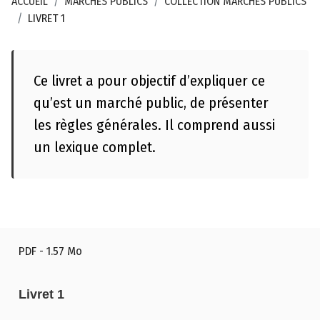
ACCUEIL
MARCHÉS PUBLICS
COLLECTION MARCHÉS PUBLICS
3
LIVRET 1
C
o
n
Ce livret a pour objectif d’expliquer ce
s
qu’est un marché public, de présenter
e
les règles générales. Il comprend aussi
i
un lexique complet.
l
d
é
p
a
r
PDF
- 1.57 Mo
t
e
Livret 1
m
e