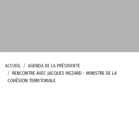
d
é
p
a
r
t
e
m
ACCUEIL
AGENDA DE LA PRÉSIDENTE
e
RENCONTRE AVEC JACQUES MEZARD - MINISTRE DE LA
n
COHÉSION TERRITORIALE
t
a
l
d
e
l
a