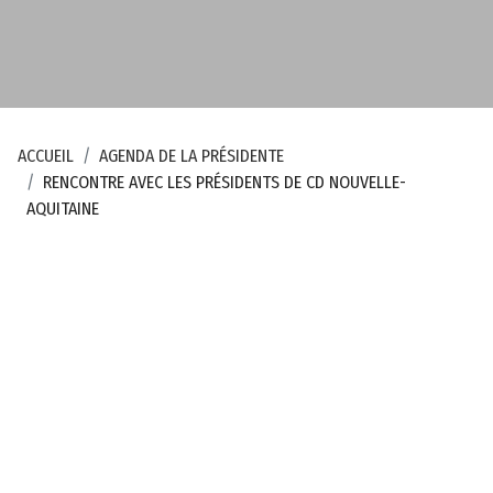
a
r
t
e
m
ACCUEIL
AGENDA DE LA PRÉSIDENTE
e
RENCONTRE AVEC LES PRÉSIDENTS DE CD NOUVELLE-
n
AQUITAINE
t
a
l
d
e
l
a
C
r
e