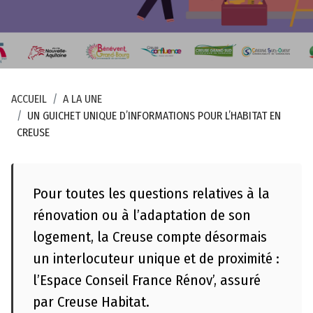
g
a
l
e
s
ACCUEIL
A LA UNE
P
UN GUICHET UNIQUE D’INFORMATIONS POUR L’HABITAT EN
l
CREUSE
a
n
d
Pour toutes les questions relatives à la
u
rénovation ou à l’adaptation de son
s
logement, la Creuse compte désormais
i
t
un interlocuteur unique et de proximité :
e
l’Espace Conseil France Rénov’, assuré
par Creuse Habitat.
A