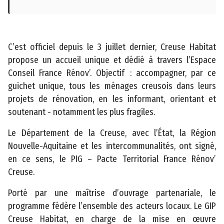
c
c
e
s
C’est officiel depuis le 3 juillet dernier, Creuse Habitat
s
propose un accueil unique et dédié à travers l’Espace
i
Conseil France Rénov’. Objectif : accompagner, par ce
b
guichet unique, tous les ménages creusois dans leurs
il
projets de rénovation, en les informant, orientant et
i
soutenant - notamment les plus fragiles.
t
Le Département de la Creuse, avec l’État, la Région
é
Nouvelle-Aquitaine et les intercommunalités, ont signé,
en ce sens, le PIG – Pacte Territorial France Rénov’
Creuse.
Porté par une maîtrise d’ouvrage partenariale, le
programme fédère l’ensemble des acteurs locaux. Le GIP
Creuse Habitat, en charge de la mise en œuvre
©