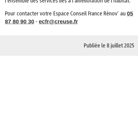
l’ensemble des services liés à l’amélioration de l’habitat.
e
m
Pour contacter votre Espace Conseil France Rénov’ au
05
e
-
87 80 90 30
ecfr@creuse.fr
n
t
a
Publiée le 8 juillet 2025
l
d
e
l
a
C
r
e
u
s
e