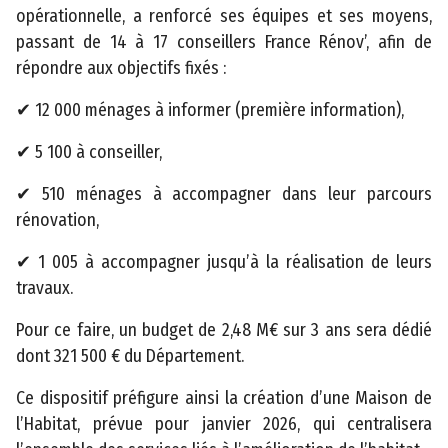
opérationnelle, a renforcé ses équipes et ses moyens,
2
passant de 14 à 17 conseillers France Rénov’, afin de
0
répondre aux objectifs fixés :
2
3
✔ 12 000 ménages à informer (première information),
C
o
✔ 5 100 à conseiller,
n
✔ 510 ménages à accompagner dans leur parcours
s
rénovation,
e
i
✔ 1 005 à accompagner jusqu’à la réalisation de leurs
l
travaux.
d
Pour ce faire, un budget de 2,48 M€ sur 3 ans sera dédié
é
dont 321 500 € du Département.
p
a
Ce dispositif préfigure ainsi la création d’une Maison de
r
l’Habitat, prévue pour janvier 2026, qui centralisera
t