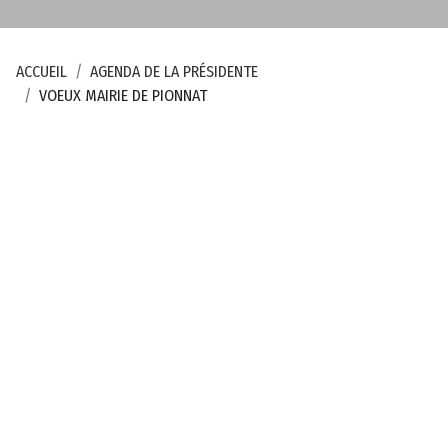
e
m
e
ACCUEIL
AGENDA DE LA PRÉSIDENTE
n
VOEUX MAIRIE DE PIONNAT
t
a
l
d
e
l
a
C
r
e
u
s
e