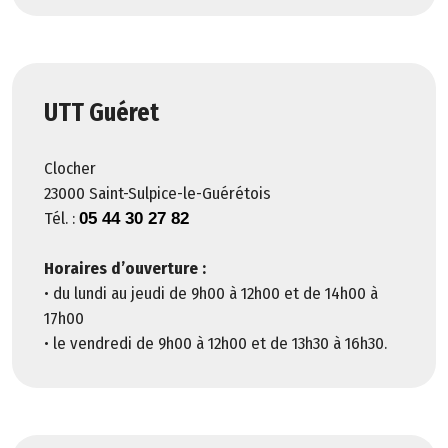
C
o
n
t
UTT Guéret
a
c
Clocher
t
23000 Saint-Sulpice-le-Guérétois
Tél. :
05 44 30 27 82
M
e
Horaires d’ouverture :
n
• du lundi au jeudi de 9h00 à 12h00 et de 14h00 à
ti
17h00
o
• le vendredi de 9h00 à 12h00 et de 13h30 à 16h30.
n
s
l
é