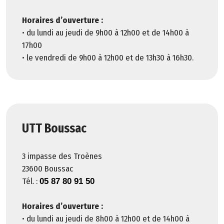
2
Horaires d’ouverture :
0
• du lundi au jeudi de 9h00 à 12h00 et de 14h00 à
2
17h00
3
• le vendredi de 9h00 à 12h00 et de 13h30 à 16h30.
C
o
n
s
e
i
UTT Boussac
l
d
3 impasse des Troènes
é
23600 Boussac
p
Tél. :
05 87 80 91 50
a
r
Horaires d’ouverture :
t
• du lundi au jeudi de 8h00 à 12h00 et de 14h00 à