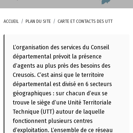
ACCUEIL
PLAN DU SITE
CARTE ET CONTACTS DES UTT
L’organisation des services du Conseil
E
départemental prévoit la présence
s
d’agents au plus près des besoins des
p
a
Creusois. C’est ainsi que le territoire
c
départemental est divisé en 6 secteurs
e
géographiques : sur chacun d’eux se
p
trouve le siège d’une Unité Territoriale
r
Technique (UTT) autour de laquelle
e
s
fonctionnent plusieurs centres
s
d’exploitation. L’ensemble de ce réseau