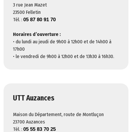
c
3 rue Jean Mazet
c
23500 Felletin
e
Tél. :
05 87 80 91 70
s
Horaires d’ouverture :
s
• du lundi au jeudi de 9h00 à 12h00 et de 14h00 à
i
17h00
b
• le vendredi de 9h00 à 12h00 et de 13h30 à 16h30.
il
i
t
é
UTT Auzances
Maison du Département, route de Montluçon
23700 Auzances
Tél. :
©
05 55 83 70 25