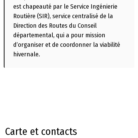
e
est chapeauté par le Service Ingénierie
Routière (SIR), service centralisé de la
A
c
Direction des Routes du Conseil
t
départemental, qui a pour mission
e
d’organiser et de coordonner la viabilité
s
hivernale.
a
d
m
i
n
i
s
t
r
a
Carte et contacts
ti