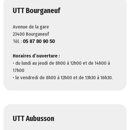
g
UTT Bourganeuf
a
l
e
Avenue de la gare
s
23400 Bourganeuf
Tél. :
05 87 80 90 50
P
l
Horaires d’ouverture :
a
• du lundi au jeudi de 8h00 à 12h00 et de 14h00 à
n
17h00
d
• le vendredi de 8h00 à 12h00 et de 13h30 à 16h30.
u
s
i
t
e
UTT Aubusson
A