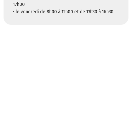
e
17h00
m
• le vendredi de 8h00 à 12h00 et de 13h30 à 16h30.
e
n
t
a
l
d
e
l
a
C
r
e
u
s
e