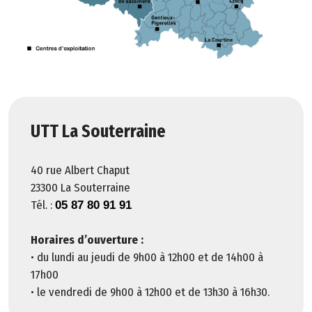
t
a
il
c
a
r
t
UTT La Souterraine
o
g
40 rue Albert Chaput
r
23300 La Souterraine
a
Tél. :
05 87 80 91 91
p
h
Horaires d’ouverture :
i
• du lundi au jeudi de 9h00 à 12h00 et de 14h00 à
q
17h00
u
• le vendredi de 9h00 à 12h00 et de 13h30 à 16h30.
e