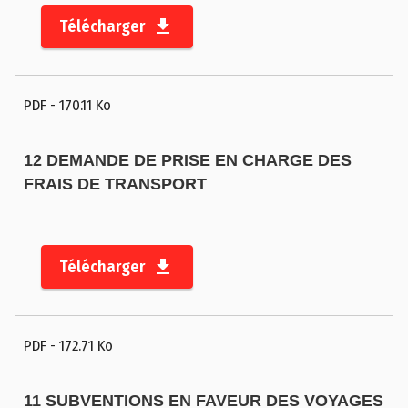
C
Télécharger
o
n
t
a
PDF
- 170.11 Ko
c
t
12 DEMANDE DE PRISE EN CHARGE DES
FRAIS DE TRANSPORT
M
e
n
ti
Télécharger
o
n
s
PDF
- 172.71 Ko
l
é
g
11 SUBVENTIONS EN FAVEUR DES VOYAGES