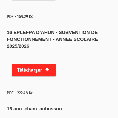
PDF
- 169.29 Ko
16 EPLEFPA D’AHUN - SUBVENTION DE
E
FONCTIONNEMENT - ANNEE SCOLAIRE
s
2025/2026
p
a
c
Télécharger
e
p
r
PDF
- 222.46 Ko
e
s
s
15 ann_cham_aubusson
e