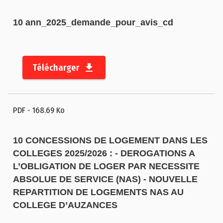
c
e
10 ann_2025_demande_pour_avis_cd
s
s
i
Télécharger
b
il
i
PDF
- 168.69 Ko
t
é
10 CONCESSIONS DE LOGEMENT DANS LES
COLLEGES 2025/2026 : - DEROGATIONS A
L’OBLIGATION DE LOGER PAR NECESSITE
ABSOLUE DE SERVICE (NAS) - NOUVELLE
REPARTITION DE LOGEMENTS NAS AU
COLLEGE D’AUZANCES
©
2