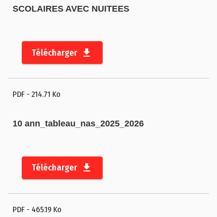
a
SCOLAIRES AVEC NUITEES
l
e
s
Télécharger
P
l
a
PDF
- 214.71 Ko
n
d
10 ann_tableau_nas_2025_2026
u
s
i
t
Télécharger
e
A
PDF
- 465.19 Ko
c