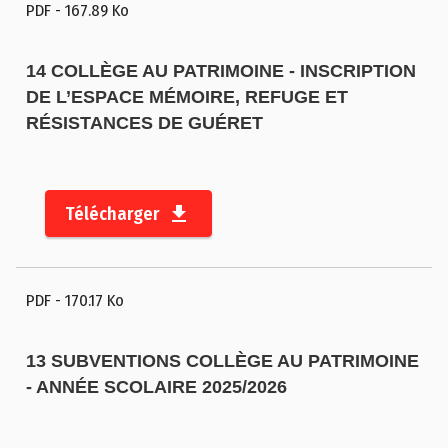
PDF
- 167.89 Ko
a
il
14 COLLÈGE AU PATRIMOINE - INSCRIPTION
c
DE L’ESPACE MÉMOIRE, REFUGE ET
a
RÉSISTANCES DE GUÉRET
r
t
o
g
Télécharger
r
a
p
PDF
- 170.17 Ko
h
i
q
13 SUBVENTIONS COLLÈGE AU PATRIMOINE
u
- ANNÉE SCOLAIRE 2025/2026
e