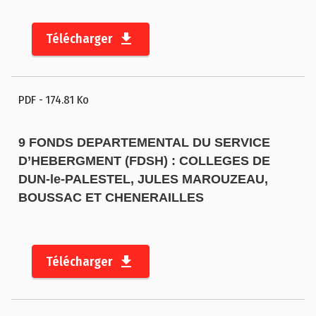
0
2
Télécharger
3
C
o
PDF
- 174.81 Ko
n
s
e
9 FONDS DEPARTEMENTAL DU SERVICE
i
D’HEBERGMENT (FDSH) : COLLEGES DE
l
DUN-le-PALESTEL, JULES MAROUZEAU,
d
BOUSSAC ET CHENERAILLES
é
p
a
Télécharger
r
t
e