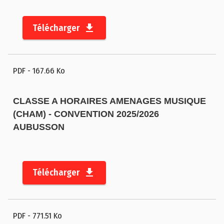
A
c
Télécharger
t
e
s
PDF
- 167.66 Ko
a
d
CLASSE A HORAIRES AMENAGES MUSIQUE
m
(CHAM) - CONVENTION 2025/2026
i
AUBUSSON
n
i
s
t
Télécharger
r
a
ti
PDF
- 771.51 Ko
f