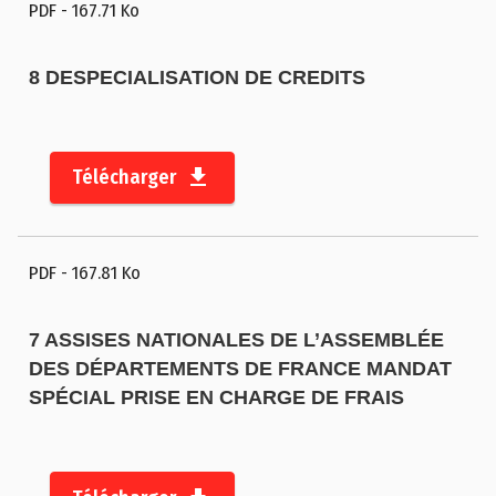
PDF
- 167.71 Ko
m
e
n
8 DESPECIALISATION DE CREDITS
t
a
l
Télécharger
d
e
l
PDF
- 167.81 Ko
a
C
r
7 ASSISES NATIONALES DE L’ASSEMBLÉE
e
DES DÉPARTEMENTS DE FRANCE MANDAT
u
SPÉCIAL PRISE EN CHARGE DE FRAIS
s
e