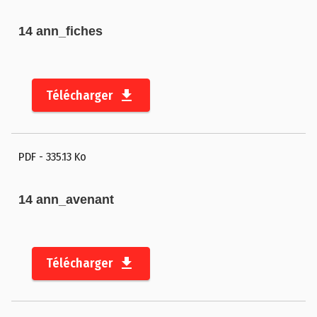
s
14 ann_fiches
C
o
m
Télécharger
m
u
n
ic
PDF
- 335.13 Ko
a
ti
14 ann_avenant
o
n
P
Télécharger
o
r
t