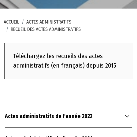
c
e
s
ACCUEIL
ACTES ADMINISTRATIFS
RECUEIL DES ACTES ADMINISTRATIFS
s
i
b
il
Téléchargez les recueils des actes
i
administratifs (en français) depuis 2015
t
é
Actes administratifs de l'année 2022
©
2