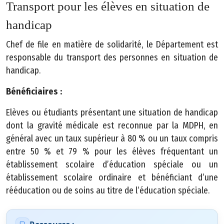
Transport pour les élèves en situation de
ti
o
handicap
n
Chef de file en matière de solidarité, le Département est
s
responsable du transport des personnes en situation de
l
handicap.
é
g
Bénéficiaires :
a
l
Elèves ou étudiants présentant une situation de handicap
e
dont la gravité médicale est reconnue par la MDPH, en
s
général avec un taux supérieur à 80 % ou un taux compris
entre 50 % et 79 % pour les élèves fréquentant un
P
établissement scolaire d’éducation spéciale ou un
l
établissement scolaire ordinaire et bénéficiant d’une
a
rééducation ou de soins au titre de l’éducation spéciale.
n
d
u