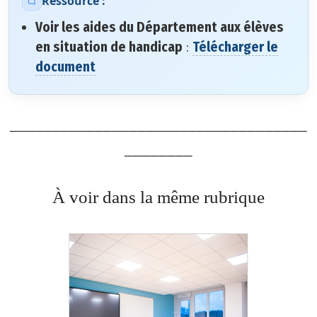
Ressource :
s
Voir les aides du Département aux élèves
i
en situation de handicap
:
Télécharger le
t
document
e
A
c
___________________________________
c
________
e
s
s
À voir dans la même rubrique
i
b
il
i
t
é