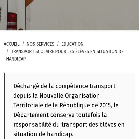
ti
o
n
P
o
ACCUEIL
NOS SERVICES
EDUCATION
r
TRANSPORT SCOLAIRE POUR LES ÉLÈVES EN SITUATION DE
t
HANDICAP
a
il
c
Déchargé de la compétence transport
a
r
depuis la Nouvelle Organisation
t
Territoriale de la République de 2015, le
o
Département conserve toutefois la
g
responsabilité du transport des élèves en
r
situation de handicap.
a