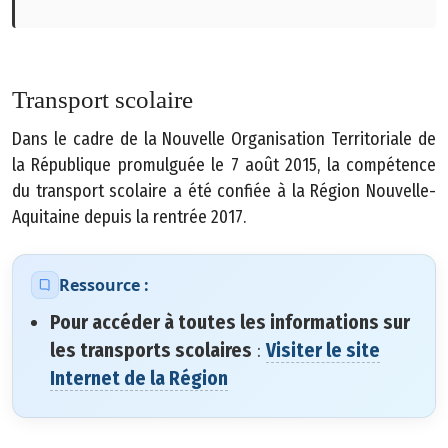
p
h
i
q
Transport scolaire
u
Dans le cadre de la Nouvelle Organisation Territoriale de
e
la République promulguée le 7 août 2015, la compétence
C
du transport scolaire a été confiée à la Région Nouvelle-
o
Aquitaine depuis la rentrée 2017.
n
t
Ressource :
a
c
Pour accéder à toutes les informations sur
t
les transports scolaires
:
Visiter le site
Internet de la Région
M
e
n