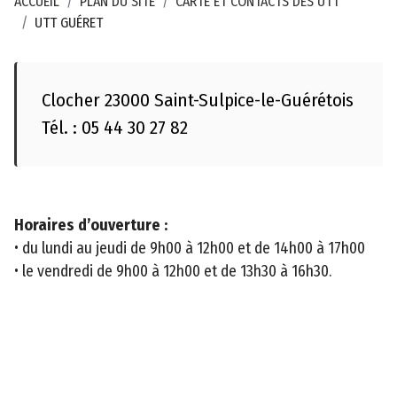
l
ACCUEIL
PLAN DU SITE
CARTE ET CONTACTS DES UTT
d
UTT GUÉRET
é
p
a
Clocher 23000 Saint-Sulpice-le-Guérétois
r
Tél. : 05 44 30 27 82
t
e
m
e
Horaires d’ouverture :
n
• du lundi au jeudi de 9h00 à 12h00 et de 14h00 à 17h00
t
• le vendredi de 9h00 à 12h00 et de 13h30 à 16h30.
a
l
d
e
l
a