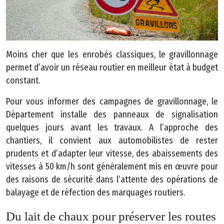
n
ti
o
n
Moins cher que les enrobés classiques, le gravillonnage
s
permet d’avoir un réseau routier en meilleur état à budget
l
constant.
é
g
Pour vous informer des campagnes de gravillonnage, le
a
Département installe des panneaux de signalisation
l
quelques jours avant les travaux. A l’approche des
e
chantiers, il convient aux automobilistes de rester
s
prudents et d’adapter leur vitesse, des abaissements des
vitesses à 50 km/h sont généralement mis en œuvre pour
P
des raisons de sécurité dans l’attente des opérations de
l
balayage et de réfection des marquages routiers.
a
n
Du lait de chaux pour préserver les routes
d