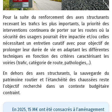
c
e
p
Pour la suite du renforcement des axes structurants
r
recevant les trafics les plus importants, la priorité des
e
interventions continuera de porter sur les routes où la
s
sécurité des usagers pourrait être impactée et/ou celles
s
nécessitant un entretien curatif avec pour objectif de
e
prolonger leur durée de vie en adaptant les différentes
techniques en fonction des critères caractérisant les
A
voiries (trafic, catégorie de route, pathologies,...).
c
t
En dehors des axes structurants, la sauvegarde du
e
patrimoine routier et l’étanchéité des chaussées reste
s
l’objectif recherché dans un contexte budgétaire
a
contraint.
d
m
i
En 2025, 15 M€ ont été consacrés à l’aménagement