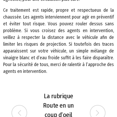
Ce traitement est rapide, propre et respectueux de la
chaussée. Les agents interviennent pour agir en préventif
et éviter tout risque. Vous pouvez rouler dessus sans
problème. Si vous croisez des agents en intervention,
veillez à respecter la distance avec le véhicule afin de
©
limiter les risques de projection. Si toutefois des traces
2
apparaissent sur votre véhicule, un simple mélange de
0
vinaigre blanc et d’eau froide suffit à les faire disparaître.
2
Pour la sécurité de tous, merci de ralentir à l’approche des
3
agents en intervention.
C
o
n
La rubrique
s
e
Route en un
i
coup d’oeil
Previous
Next