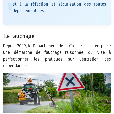
n
et à la réfection et sécurisation des routes
i
départementales.
s
t
r
Le fauchage
a
ti
Depuis 2009, le Département de la Creuse a mis en place
f
une démarche de fauchage raisonnée, qui vise à
s
perfectionner les pratiques sur l’entretien des
dépendances.
C
o
m
m
u
n
ic
a