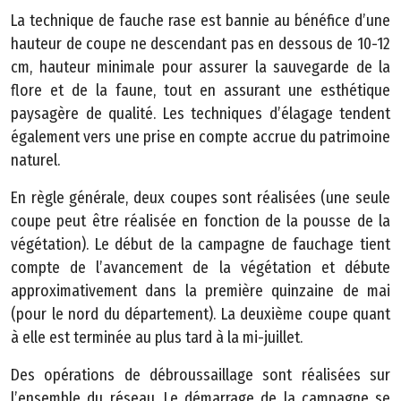
ti
La technique de fauche rase est bannie au bénéfice d’une
o
hauteur de coupe ne descendant pas en dessous de 10-12
n
cm, hauteur minimale pour assurer la sauvegarde de la
flore et de la faune, tout en assurant une esthétique
P
paysagère de qualité. Les techniques d’élagage tendent
o
également vers une prise en compte accrue du patrimoine
r
naturel.
t
a
En règle générale, deux coupes sont réalisées (une seule
il
coupe peut être réalisée en fonction de la pousse de la
c
végétation). Le début de la campagne de fauchage tient
a
compte de l’avancement de la végétation et débute
r
approximativement dans la première quinzaine de mai
t
(pour le nord du département). La deuxième coupe quant
o
à elle est terminée au plus tard à la mi-juillet.
g
Des opérations de débroussaillage sont réalisées sur
r
l’ensemble du réseau. Le démarrage de la campagne se