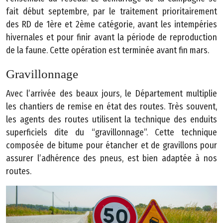
a
fait début septembre, par le traitement prioritairement
p
des RD de 1ère et 2ème catégorie, avant les intempéries
h
hivernales et pour finir avant la période de reproduction
i
de la faune. Cette opération est terminée avant fin mars.
q
u
Gravillonnage
e
Avec l’arrivée des beaux jours, le Département multiplie
C
les chantiers de remise en état des routes. Très souvent,
o
les agents des routes utilisent la technique des enduits
n
superficiels dite du “gravillonnage”. Cette technique
t
composée de bitume pour étancher et de gravillons pour
a
assurer l’adhérence des pneus, est bien adaptée à nos
c
routes.
t
M
e