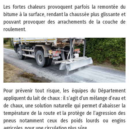
u
Les fortes chaleurs provoquent parfois la remontée du
s
bitume à la surface, rendant la chaussée plus glissante et
i
pouvant provoquer des arrachements de la couche de
t
roulement.
e
A
c
c
e
s
s
Pour prévenir tout risque, les équipes du Département
i
appliquent du lait de chaux : il s’agit d’un mélange d’eau et
b
de chaux, une solution naturelle qui permet d’abaisser la
il
température de la route et la protège de l’agression des
i
pneus notamment ceux des poids lourds ou engins
t
agricoles, pour une circulation plus sûre.
é