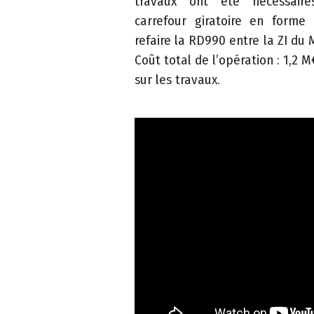
s
travaux ont été nécessair
s
carrefour giratoire en forme
i
refaire la RD990 entre la ZI du 
b
Coût total de l’opération : 1,2 
il
sur les travaux.
i
t
é
©
2
0