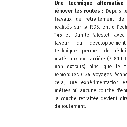
c
Une technique alternative
t
rénover les routes :
Depuis le 
travaux de retraitement de
M
réalisés sur la RD5, entre l’é
e
145 et Dun-le-Palestel, ave
n
faveur du développement
ti
technique permet de réduir
o
matériaux en carrière (3 800 
n
non extraits) ainsi que le 
s
remorques (134 voyages écono
l
cela, une expérimentation 
é
mètres où aucune couche d’enr
g
la couche retraitée devient di
a
de roulement.
l
e
s