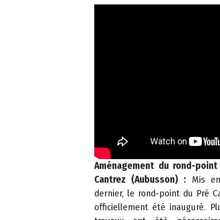
P
l
a
n
d
u
s
i
t
e
A
Aménagement du rond-point a
c
Cantrez (Aubusson) :
Mis en 
c
dernier, le rond-point du Pré 
e
officiellement été inauguré. P