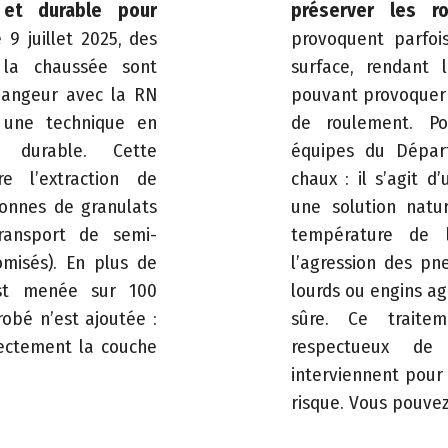
 et durable pour
préserver les r
9 juillet 2025, des
provoquent parfoi
 la chaussée sont
surface, rendant 
changeur avec la RN
pouvant provoquer
c une technique en
de roulement. Po
 durable. Cette
équipes du Dépar
e l’extraction de
chaux : il s’agit 
tonnes de granulats
une solution natu
transport de semi-
température de 
misés). En plus de
l’agression des p
est menée sur 100
lourds ou engins ag
obé n’est ajoutée :
sûre. Ce traite
rectement la couche
respectueux de
interviennent pour 
risque. Vous pouve