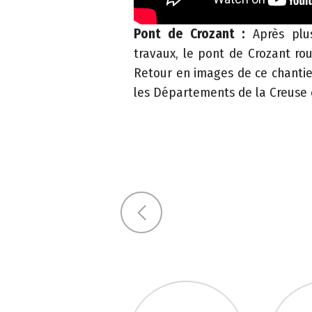
2
3
Pont de Crozant :
Après plu
C
travaux, le pont de Crozant rouv
o
Retour en images de ce chantier
n
les Départements de la Creuse e
s
e
i
l
d
é
p
Previous
a
r
t
e