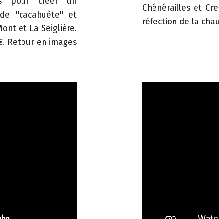
es pour créer un
Chénérailles et Cre
 de "cacahuète" et
réfection de la cha
Mont et La Seiglière.
M€. Retour en images