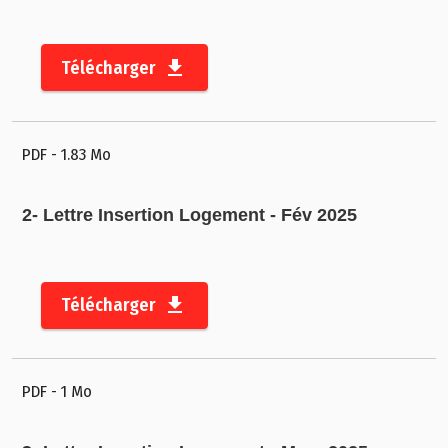
i
q
Télécharger
u
e
C
PDF
- 1.83 Mo
o
n
2- Lettre Insertion Logement - Fév 2025
t
a
c
t
Télécharger
M
e
PDF
- 1 Mo
n
ti
o