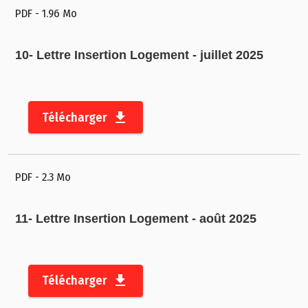
PDF
- 1.96 Mo
10- Lettre Insertion Logement - juillet 2025
Télécharger
PDF
- 2.3 Mo
E
s
11- Lettre Insertion Logement - août 2025
p
a
c
Télécharger
e
p