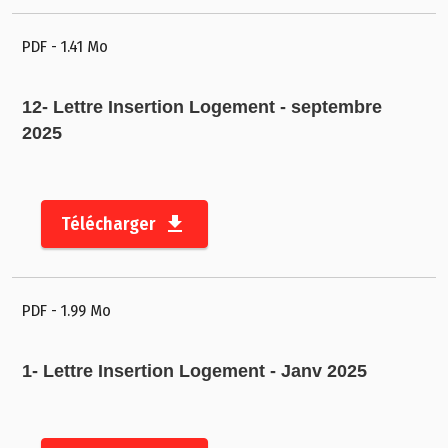
r
e
PDF
- 1.41 Mo
s
s
12- Lettre Insertion Logement - septembre
e
2025
A
c
t
Télécharger
e
s
a
PDF
- 1.99 Mo
d
m
1- Lettre Insertion Logement - Janv 2025
i
n
i