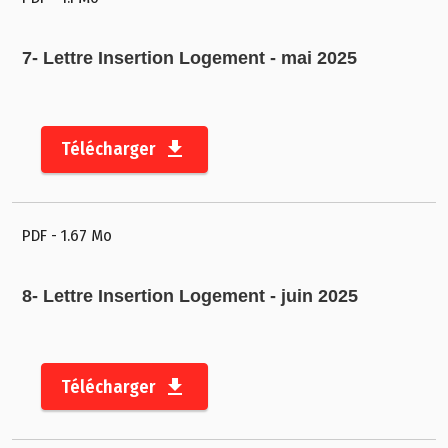
7- Lettre Insertion Logement - mai 2025
©
2
Télécharger
0
2
3
PDF
- 1.67 Mo
C
o
n
8- Lettre Insertion Logement - juin 2025
s
e
i
Télécharger
l
d
é