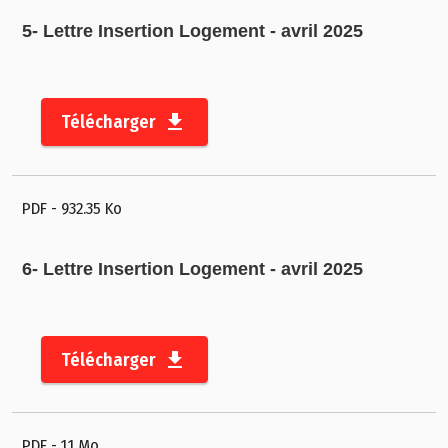
i
5- Lettre Insertion Logement - avril 2025
t
e
A
Télécharger
c
c
e
s
PDF
- 932.35 Ko
s
i
6- Lettre Insertion Logement - avril 2025
b
il
i
Télécharger
t
é
PDF
- 1.1 Mo