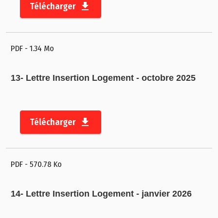
s
Télécharger
t
r
a
PDF
- 1.34 Mo
ti
f
s
13- Lettre Insertion Logement - octobre 2025
C
o
Télécharger
m
m
u
n
PDF
- 570.78 Ko
ic
a
14- Lettre Insertion Logement - janvier 2026
ti
o