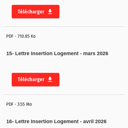
n
Télécharger
P
o
r
PDF
- 710.85 Ko
t
a
il
15- Lettre Insertion Logement - mars 2026
c
a
r
Télécharger
t
o
g
PDF
- 3.55 Mo
r
a
p
16- Lettre Insertion Logement - avril 2026
h