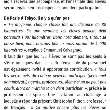
mois recevra une récompense, et l’ensemble des élèves
e
seront également récompensés pour leur participation.
s
s
De Paris à Tokyo, il n’y a qu’un pas
i
«
En moyenne, chaque classe fait une distance de 80
b
kilomètres. En une semaine, les élèves avaient déjà
il
parcouru 1 087 kilomètres. Donc normalement, si tout se
i
passe bien, nous devrons finir le mois autour de 4 000
t
kilomètres
», explique Emmanuel Calvagnac.
é
Il faut dire que les 150 élèves ne sont pas les seuls à
s’être impliqués dans ce défi. L’ensemble du personnel
est également invité à apporter sa contribution. «
Tous
les personnels du collège peuvent participer (personnel
administratif, agents, professeurs). Même si on ne peut pas
courir, alors on marche et on vient participer
», précise le
professeur de sports. Une invitation au challenge à
©
laquelle a répondu présent Christophe Pithon, professeur
2
de français : «
Ça motive encore plus les élèves de
0