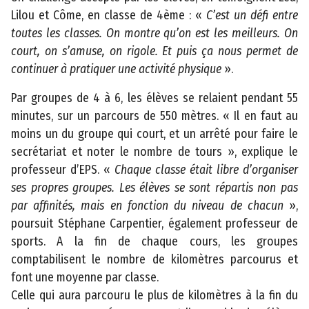
l
Lilou et Côme, en classe de 4ème : «
C’est un défi entre
e
toutes les classes. On montre qu’on est les meilleurs. On
s
court, on s’amuse, on rigole. Et puis ça nous permet de
continuer à pratiquer une activité physique
».
P
l
Par groupes de 4 à 6, les élèves se relaient pendant 55
a
minutes, sur un parcours de 550 mètres. « Il en faut au
n
moins un du groupe qui court, et un arrêté pour faire le
d
secrétariat et noter le nombre de tours », explique le
u
professeur d’EPS. «
Chaque classe était libre d’organiser
s
ses propres groupes. Les élèves se sont répartis non pas
i
par affinités, mais en fonction du niveau de chacun
»,
t
poursuit Stéphane Carpentier, également professeur de
e
sports. A la fin de chaque cours, les groupes
comptabilisent le nombre de kilomètres parcourus et
A
font une moyenne par classe.
c
Celle qui aura parcouru le plus de kilomètres à la fin du
c