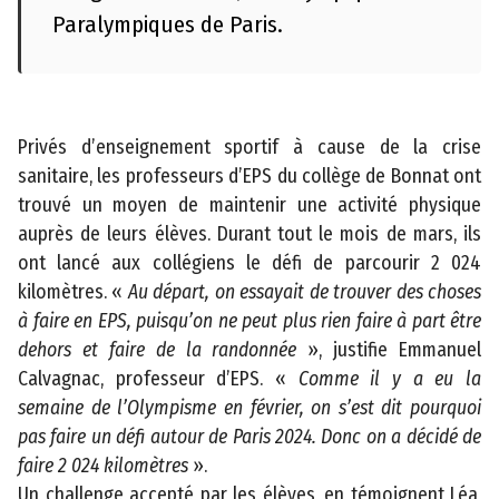
o
Paralympiques de Paris.
n
t
a
c
Privés d’enseignement sportif à cause de la crise
t
sanitaire, les professeurs d’EPS du collège de Bonnat ont
M
trouvé un moyen de maintenir une activité physique
e
auprès de leurs élèves. Durant tout le mois de mars, ils
n
ont lancé aux collégiens le défi de parcourir 2 024
ti
kilomètres. «
Au départ, on essayait de trouver des choses
o
à faire en EPS, puisqu’on ne peut plus rien faire à part être
n
dehors et faire de la randonnée
», justifie Emmanuel
s
Calvagnac, professeur d’EPS. «
Comme il y a eu la
l
semaine de l’Olympisme en février, on s’est dit pourquoi
é
pas faire un défi autour de Paris 2024. Donc on a décidé de
g
faire 2 024 kilomètres
».
a
Un challenge accepté par les élèves, en témoignent Léa,