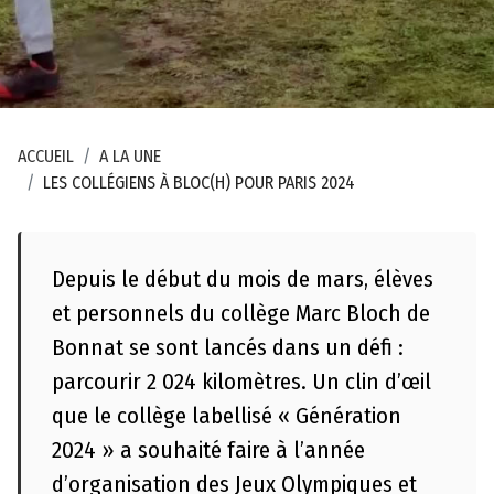
il
c
a
r
t
ACCUEIL
A LA UNE
o
LES COLLÉGIENS À BLOC(H) POUR PARIS 2024
g
r
a
Depuis le début du mois de mars, élèves
p
h
et personnels du collège Marc Bloch de
i
Bonnat se sont lancés dans un défi :
q
parcourir 2 024 kilomètres. Un clin d’œil
u
que le collège labellisé « Génération
e
2024 » a souhaité faire à l’année
C
d’organisation des Jeux Olympiques et