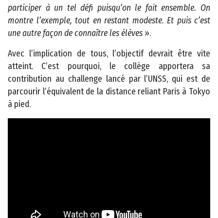
participer à un tel défi puisqu’on le fait ensemble. On
2
montre l’exemple, tout en restant modeste. Et puis c’est
3
une autre façon de connaître les élèves
».
C
o
Avec l’implication de tous, l’objectif devrait être vite
n
atteint. C’est pourquoi, le collège apportera sa
s
contribution au challenge lancé par l’UNSS, qui est de
e
parcourir l’équivalent de la distance reliant Paris à Tokyo
i
à pied.
l
d
é
p
a
r
t
e
m